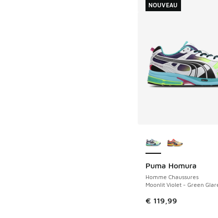
NOUVEAU
Plus de couleurs dis
Puma Homura
NOUVEAU
Homme Chaussures
Moonlit Violet - Green Glar
€ 119,99