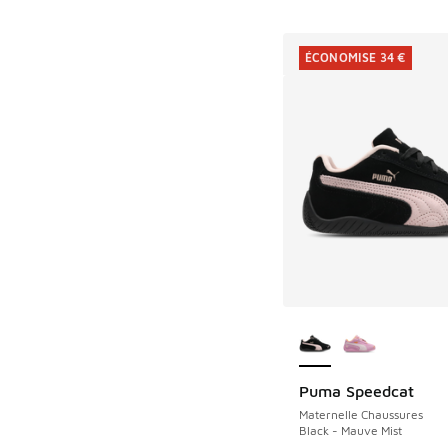
ÉCONOMISE 34 €
Plus de couleurs dis
Puma Speedcat
ÉCONOMISE 34 €
Maternelle Chaussures
Black - Mauve Mist