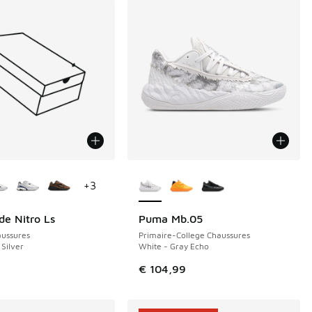
couleurs disponibles
Plus de couleurs disponibles
+
3
e Nitro Ls
Puma Mb.05
NOUVEAU
ussures
Primaire-College Chaussures
 Silver
White - Gray Echo
9
€ 104,99