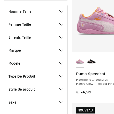
Homme Taille
Femme Taille
Enfants Taille
Marque
Plus de couleurs dis
Modèle
Puma Speedcat
NOUVEAU
Type De Produit
Maternelle Chaussures
Mauve Glow - Powder Pink
Style de produit
€ 74,99
Sexe
NOUVEAU