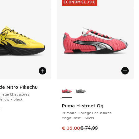
ÉCONOMISE 39 €
Plus de couleurs disponibles
e Nitro Pikachu
llege Chaussures
Yellow - Black
Puma H-street Og
ÉCONOMISE 39 €
9
Primaire-College Chaussures
Magic Rose - Silver
de € 84,99 à € 60,00
Cet article est en promotion. Pri
€ 35,00
€ 74,99