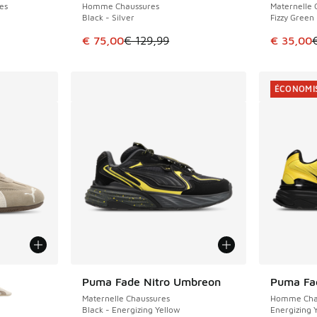
es
Homme Chaussures
Maternelle 
Black - Silver
Fizzy Green 
Cet article est en promotion. Prix en baisse 
Cet artic
€ 75,00
€ 129,99
€ 35,00
ÉCONOMIS
ponibles
Puma Fade Nitro Umbreon
Puma Fad
ÉCONOMIS
Maternelle Chaussures
Homme Cha
Black - Energizing Yellow
Energizing 