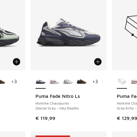
ponibles
Plus de couleurs disponibles
Plus de 
+
3
+
3
Puma Fade Nitro Ls
Puma Fad
NOUVEAU
NOUVEAU
Homme Chaussures
Homme Cha
Glacial Gray - Inky Depths
Gray Echo -
€ 119,99
€ 129,9