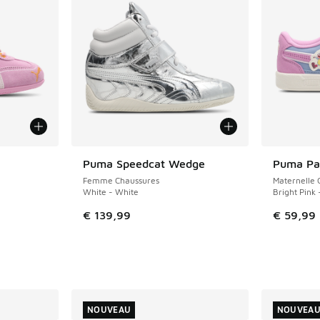
ponibles
Puma Speedcat Wedge
Puma Pa
NOUVEAU
NOUVEAU
Femme Chaussures
Maternelle 
White - White
Bright Pink 
€ 139,99
€ 59,99
NOUVEAU
NOUVEA