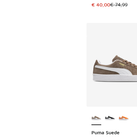
Cet article est en p
€ 40,00
€ 74,99
Plus de couleurs dis
Puma Suede