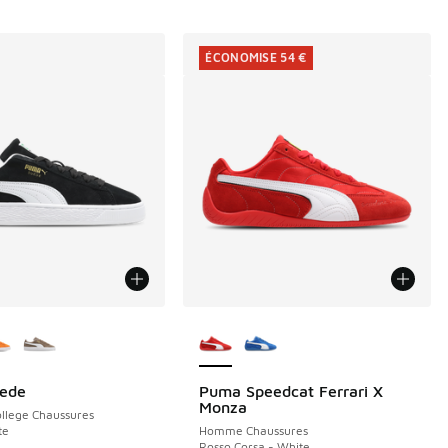
ÉCONOMISE 54 €
couleurs disponibles
Plus de couleurs disponibles
ede
Puma Speedcat Ferrari X
ÉCONOMISE 54 €
Monza
llege Chaussures
te
Homme Chaussures
Rosso Corsa - White