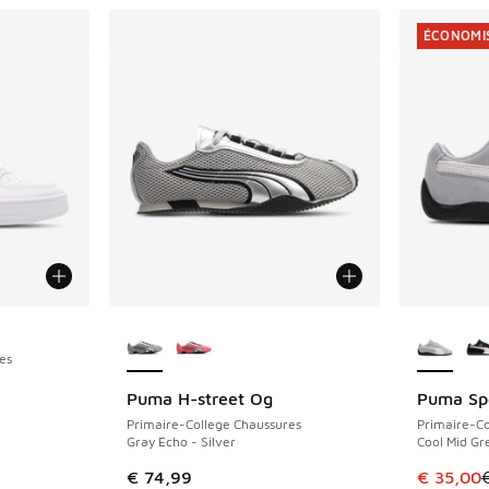
ÉCONOMIS
Plus de couleurs disponibles
Plus de 
es
Puma H-street Og
Puma Sp
ÉCONOMIS
romotion. Prix en baisse de € 30,00 à € 23,00
Primaire-College Chaussures
Primaire-Co
Gray Echo - Silver
Cool Mid Gr
Cet artic
€ 74,99
€ 35,00