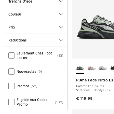
Tranche D'âge
Couleur
Prix
Réductions
Autre
Seulement Chez Foot
(
13
)
Locker
Plus de couleurs dis
Nouveautés
(
9
)
Puma Fade Nitro Ls
NOUVEAU
Promos
(
60
)
Homme Chaussures
Soft Grass - Moody Gray
€ 119,99
Éligible Aux Codes
(
100
)
Promo