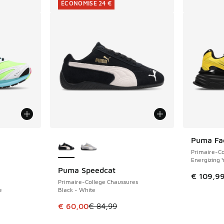
ÉCONOMISE 24 €
ponibles
Plus de couleurs disponibles
Puma Fad
Primaire-Co
Energizing 
Puma Speedcat
ÉCONOMISE 24 €
€ 109,9
Primaire-College Chaussures
e
Black - White
Cet article est en promotion. Prix en baisse 
€ 60,00
€ 84,99