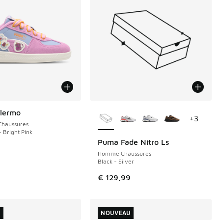
Plus de couleurs disponibles
lermo
+
3
Chaussures
- Bright Pink
Puma Fade Nitro Ls
NOUVEAU
Homme Chaussures
Black - Silver
€ 129,99
U
NOUVEAU