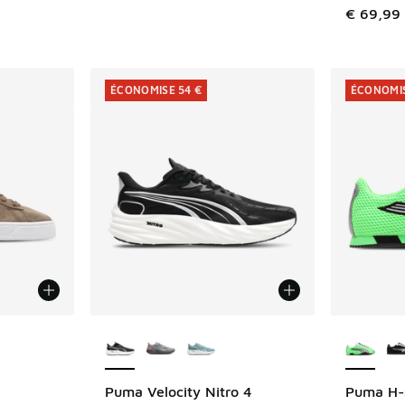
romotion. Prix en baisse de € 74,99 à € 40,00
€ 69,99
ÉCONOMISE 54 €
ÉCONOMIS
ponibles
Plus de couleurs disponibles
Plus de 
Puma Velocity Nitro 4
Puma H-
ÉCONOMISE 54 €
ÉCONOMIS