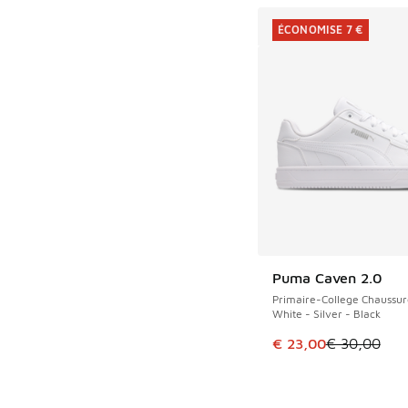
ÉCONOMISE 7 €
Puma Caven 2.0
ÉCONOMISE 7 €
Primaire-College Chaussur
White - Silver - Black
Cet article est en p
€ 23,00
€ 30,00