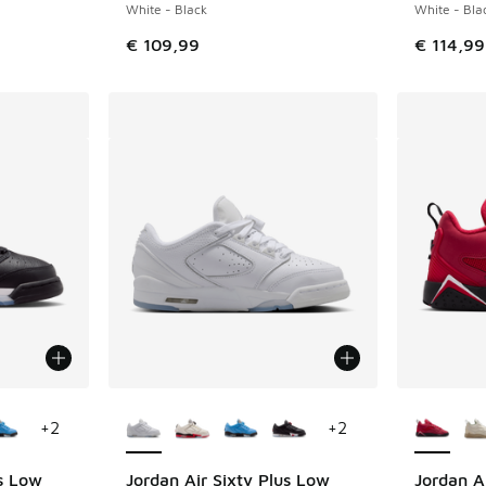
White - Black
White - Bla
€ 109,99
€ 114,99
ponibles
Plus de couleurs disponibles
Plus de 
+
2
+
2
us Low
Jordan Air Sixty Plus Low
Jordan A