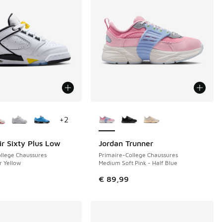
couleurs disponibles
Plus de couleurs disponibles
+
2
ir Sixty Plus Low
Jordan Trunner
llege Chaussures
Primaire-College Chaussures
r Yellow
Medium Soft Pink - Half Blue
9
€ 89,99