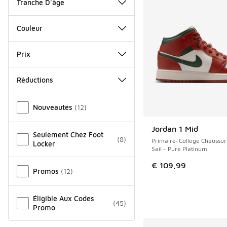
Tranche D'âge
Couleur
Prix
Réductions
Autre
Nouveautés
(
12
)
Jordan 1 Mid
Seulement Chez Foot
(
8
)
Primaire-College Chaussur
Locker
Sail - Pure Platinum
€ 109,99
Promos
(
12
)
Éligible Aux Codes
(
45
)
Promo