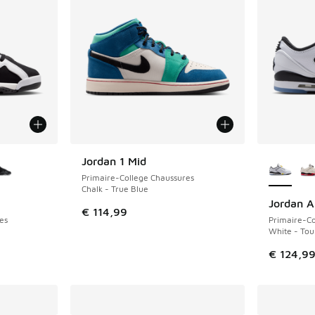
ponibles
Plus de 
Jordan 1 Mid
NOUVEAU
Primaire-College Chaussures
Chalk - True Blue
Jordan A
NOUVEAU
€ 114,99
es
Primaire-Co
White - Tou
€ 124,9