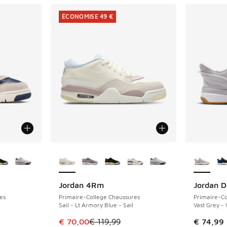
ÉCONOMISE 49 €
ponibles
Plus de couleurs disponibles
Plus de 
Jordan 4Rm
Jordan D
ÉCONOMISE 49 €
es
Primaire-College Chaussures
Primaire-Co
Sail - Lt Armory Blue - Sail
Vast Grey -
Cet article est en promotion. Prix en baisse 
€ 70,00
€ 119,99
€ 74,99