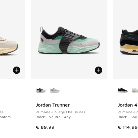
ponibles
Plus de couleurs disponibles
Plus de 
Jordan Trunner
Jordan 
es
Primaire-College Chaussures
Primaire-Co
hantom
Black - Neutral Grey
Black - Sail
€ 89,99
€ 114,99