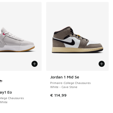
couleurs disponibles
Jordan 1 Mid Se
Primaire-College Chaussures
White - Cave Stone
ay1 Eo
€ 114,99
llege Chaussures
 White
de € 119,99 à € 70,00