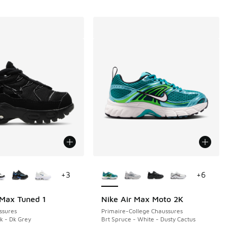
couleurs disponibles
Plus de couleurs disponibles
+
3
+
6
 Max Tuned 1
Nike Air Max Moto 2K
ssures
Primaire-College Chaussures
ck - Dk Grey
Brt Spruce - White - Dusty Cactus