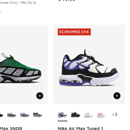
Smoke Grey - Mtlc Dk Gr
de € 69,99 à € 45,00
9
ÉCONOMISE 34 €
couleurs disponibles
Plus de couleurs disponibles
+
3
r Max SNDR
Nike Air Max Tuned 1
ÉCONOMISE 34 €