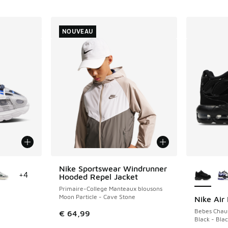
NOUVEAU
ponibles
Plus de 
Nike Sportswear Windrunner
NOUVEAU
+
4
Hooded Repel Jacket
Primaire-College Manteaux blousons
Moon Particle - Cave Stone
Nike Air
Bebes Chau
€ 64,99
Black - Bla