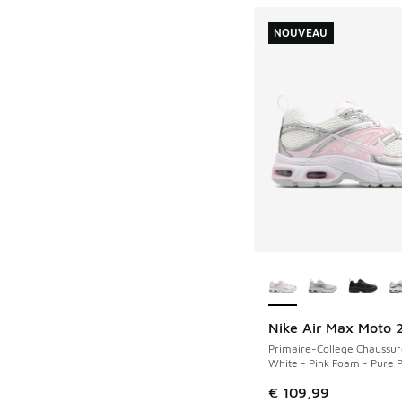
NOUVEAU
Plus de couleurs dis
Nike Air Max Moto 
NOUVEAU
Primaire-College Chaussur
White - Pink Foam - Pure 
€ 109,99