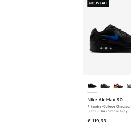
NOUVEAU
Plus de couleurs dis
Nike Air Max 90
NOUVEAU
Primaire-College Chaussur
Black - Dark Smoke Grey
€ 119,99