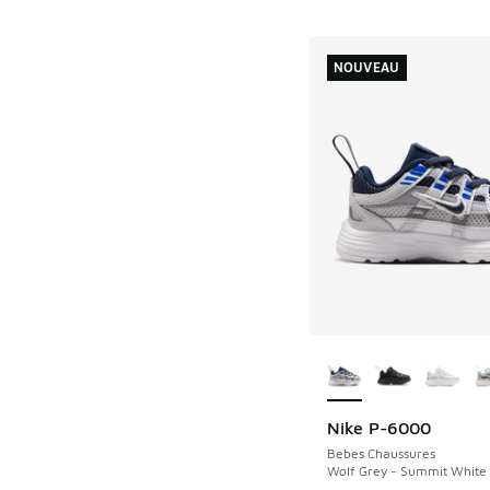
NOUVEAU
Plus de couleurs dis
Nike P-6000
NOUVEAU
Bebes Chaussures
Wolf Grey - Summit White