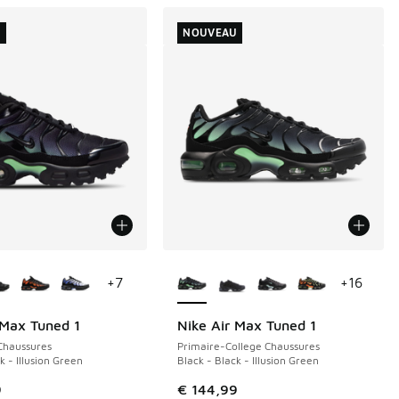
U
NOUVEAU
couleurs disponibles
Plus de couleurs disponibles
+
7
+
16
 Max Tuned 1
Nike Air Max Tuned 1
NOUVEAU
Chaussures
Primaire-College Chaussures
k - Illusion Green
Black - Black - Illusion Green
9
€ 144,99