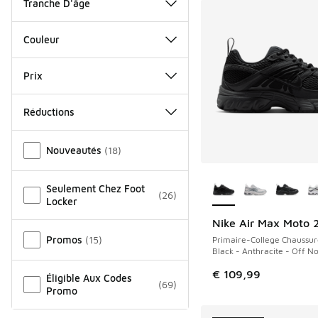
Tranche D'âge
Couleur
Prix
Réductions
Autre
Nouveautés
(
18
)
Plus de couleurs dis
Seulement Chez Foot
(
26
)
Locker
Nike Air Max Moto 
NOUVEAU
Promos
(
15
)
Primaire-College Chaussur
Black - Anthracite - Off No
€ 109,99
Éligible Aux Codes
(
69
)
Promo