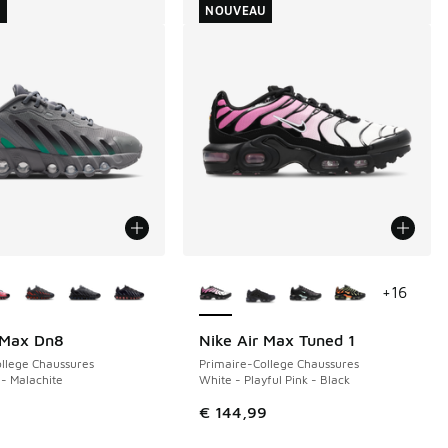
U
NOUVEAU
couleurs disponibles
Plus de couleurs disponibles
+
16
 Max Dn8
Nike Air Max Tuned 1
NOUVEAU
llege Chaussures
Primaire-College Chaussures
 - Malachite
White - Playful Pink - Black
9
€ 144,99