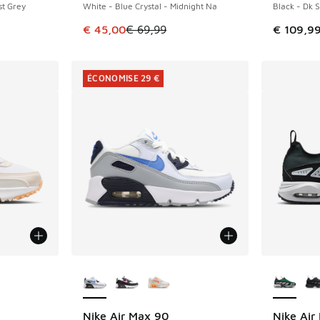
st Grey
White - Blue Crystal - Midnight Na
Black - Dk 
Cet article est en promotion. Prix en baisse 
€ 45,00
€ 69,99
€ 109,9
ÉCONOMISE 29 €
ponibles
Plus de couleurs disponibles
Plus de 
Nike Air Max 90
Nike Ai
ÉCONOMISE 29 €