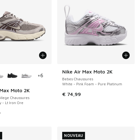
couleurs disponibles
Nike Air Max Moto 2K
NOUVEAU
+
6
Bebes Chaussures
White - Pink Foam - Pure Platinum
 Max Moto 2K
€ 74,99
llege Chaussures
 - Lt Iron Ore
9
U
NOUVEAU