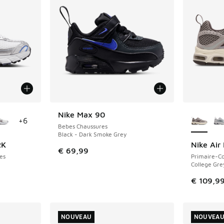
ponibles
Plus de 
Nike Max 90
NOUVEAU
+
6
Bebes Chaussures
Black - Dark Smoke Grey
2K
Nike Air
NOUVEAU
€ 69,99
es
Primaire-Co
College Grey
€ 109,9
NOUVEAU
NOUVEA