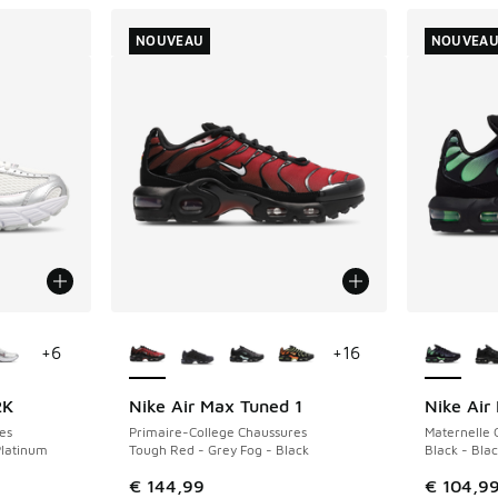
NOUVEAU
NOUVEA
ponibles
Plus de couleurs disponibles
Plus de 
+
6
+
16
2K
Nike Air Max Tuned 1
Nike Air
NOUVEAU
NOUVEAU
es
Primaire-College Chaussures
Maternelle 
Platinum
Tough Red - Grey Fog - Black
Black - Blac
€ 144,99
€ 104,9