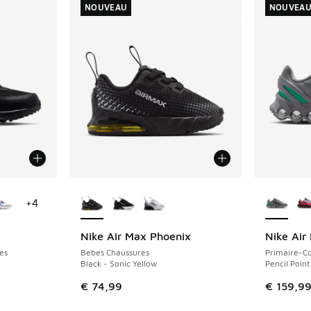
NOUVEAU
NOUVEA
ponibles
Plus de couleurs disponibles
Plus de 
+
4
Nike Air Max Phoenix
Nike Air
NOUVEAU
NOUVEAU
es
Bebes Chaussures
Primaire-Co
Black - Sonic Yellow
Pencil Point
€ 74,99
€ 159,9