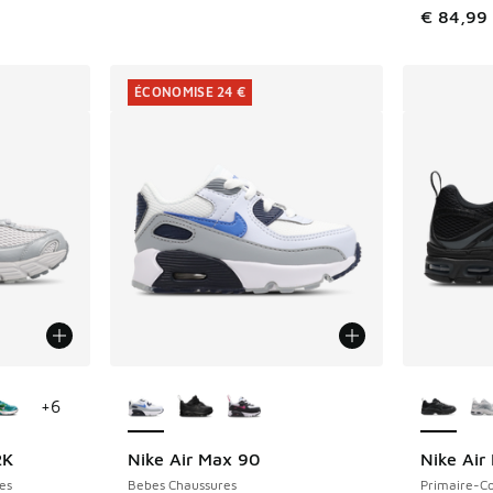
€ 84,99
ÉCONOMISE 24 €
ponibles
Plus de couleurs disponibles
Plus de 
+
6
2K
Nike Air Max 90
Nike Air
ÉCONOMISE 24 €
es
Bebes Chaussures
Primaire-Co