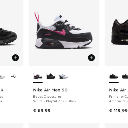
ponibles
Plus de couleurs disponibles
Plus de 
+
6
2K
Nike Air Max 90
Nike Air
NOUVEAU
NOUVEAU
es
Bebes Chaussures
Primaire-Co
ir
White - Playful Pink - Black
Anthracite 
€ 69,99
€ 119,99