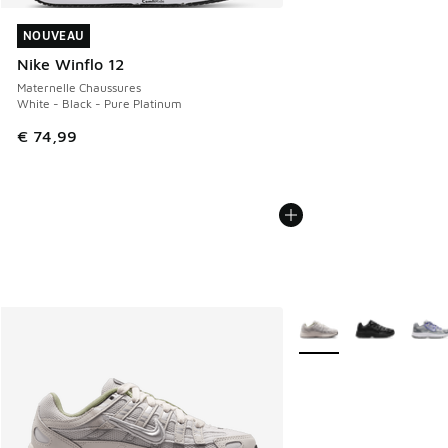
NOUVEAU
NOUVEAU
Nike Winflo 12
Maternelle Chaussures
White - Black - Pure Platinum
€ 74,99
Plus de couleurs dispo