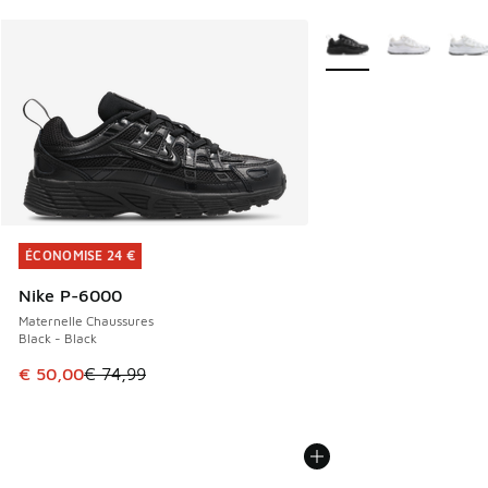
Plus de couleurs dispo
ÉCONOMISE 24 €
ÉCONOMISE 24 €
Nike P-6000
Maternelle Chaussures
Black - Black
Cet article est en promotion. Prix en baisse de € 74,99 à 
€ 50,00
€ 74,99