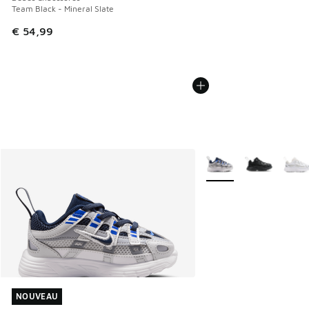
Team Black - Mineral Slate
€ 54,99
Plus de couleurs dispo
NOUVEAU
NOUVEAU