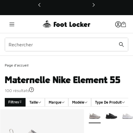
Ce lien ouvrira une nouvelle fenêtre
Page d'accueil
Maternelle Nike Element 55
100 résultats
Filtres
Taille
Marque
Modèle
Type De Produit
Search Results
Plus de couleurs dispo