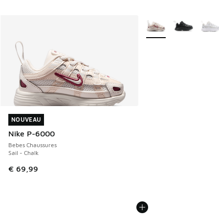
Plus de couleurs dispo
NOUVEAU
NOUVEAU
Nike P-6000
Bebes Chaussures
Sail - Chalk
€ 69,99