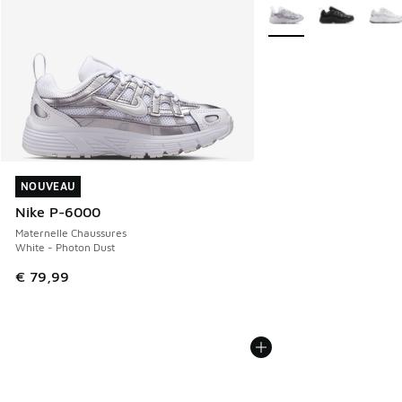
Plus de couleurs dispo
NOUVEAU
NOUVEAU
Nike P-6000
Maternelle Chaussures
White - Photon Dust
€ 79,99