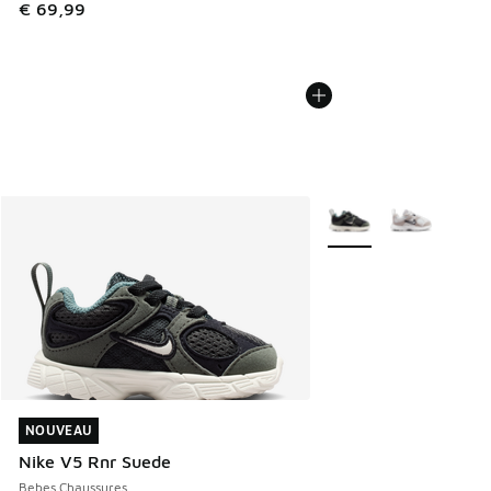
€ 69,99
Plus de couleurs dispo
NOUVEAU
NOUVEAU
Nike V5 Rnr Suede
Bebes Chaussures