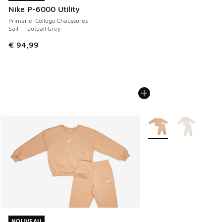
Nike P-6000 Utility
Primaire-College Chaussures
Sail - Football Grey
€ 94,99
Plus de couleurs dispo
NOUVEAU
NOUVEAU