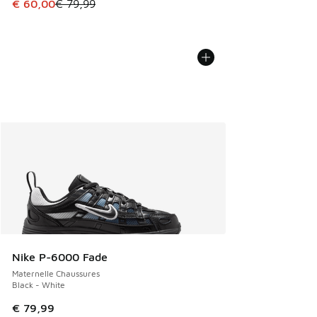
Cet article est en promotion. Prix en baisse de € 79,99 à 
€ 60,00
€ 79,99
Nike P-6000 Fade
Maternelle Chaussures
Black - White
€ 79,99