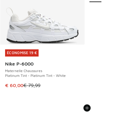
ÉCONOMISE 19 €
ÉCONOMISE 19 €
Nike P-6000
Maternelle Chaussures
Platinum Tint - Platinum Tint - White
Cet article est en promotion. Prix en baisse de € 79,99 à 
€ 60,00
€ 79,99