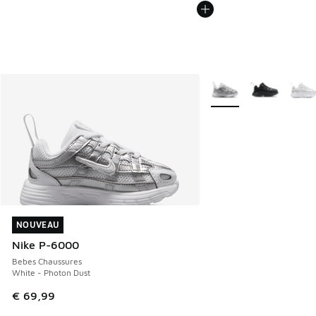
Plus de couleurs dispo
NOUVEAU
NOUVEAU
Nike P-6000
Bebes Chaussures
White - Photon Dust
€ 69,99