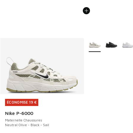
Plus de couleurs dispo
ÉCONOMISE 19 €
ÉCONOMISE 19 €
Nike P-6000
Maternelle Chaussures
Neutral Olive - Black - Sail