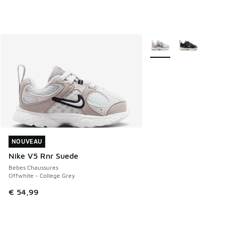
Plus de couleurs dispo
NOUVEAU
NOUVEAU
Nike V5 Rnr Suede
Bebes Chaussures
Offwhite - College Grey
€ 54,99