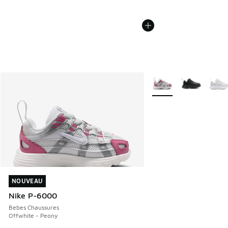
Plus de couleurs dispo
NOUVEAU
NOUVEAU
Nike P-6000
Bebes Chaussures
Offwhite - Peony