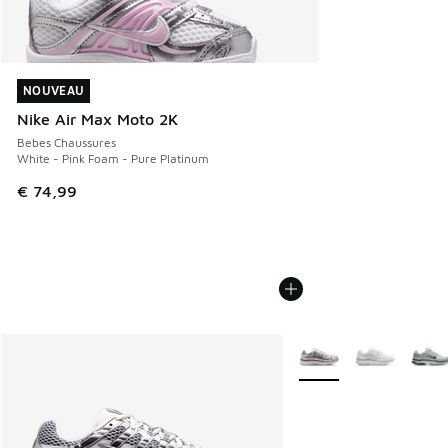
NOUVEAU
NOUVEAU
Nike Air Max Moto 2K
Bebes Chaussures
White - Pink Foam - Pure Platinum
€ 74,99
Plus de couleurs dispo