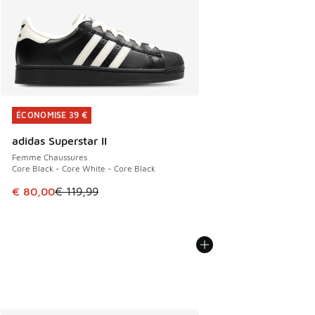
ÉCONOMISE 39 €
ÉCONOMISE 39 €
adidas Superstar II
Femme Chaussures
Core Black - Core White - Core Black
Cet article est en promotion. Prix en baisse de € 119,99 à
€ 80,00
€ 119,99