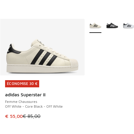
Plus de couleurs dispo
ÉCONOMISE 30 €
ÉCONOMISE 30 €
adidas Superstar II
Femme Chaussures
Off White - Core Black - Off White
Cet article est en promotion. Prix en baisse de € 85,00 à 
€ 55,00
€ 85,00