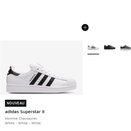
Plus de couleurs dispo
NOUVEAU
NOUVEAU
adidas Superstar II
Homme Chaussures
White - White - White