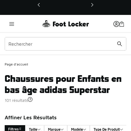
Ce lien ouvrira une nouvelle fenêtre
Page d'accueil
Chaussures pour Enfants en
bas âge adidas Superstar
101 résultats
Affiner Les Résultats
Filtres
Taille
Marque
Modèle
Type De Produit