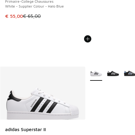
Primaire-College Chaussures
White - Supplier Colour - Halo Blue
Cet article est en promotion. Prix en baisse de € 65,00 à 
€ 55,00
€ 65,00
Plus de couleurs dispo
adidas Superstar II