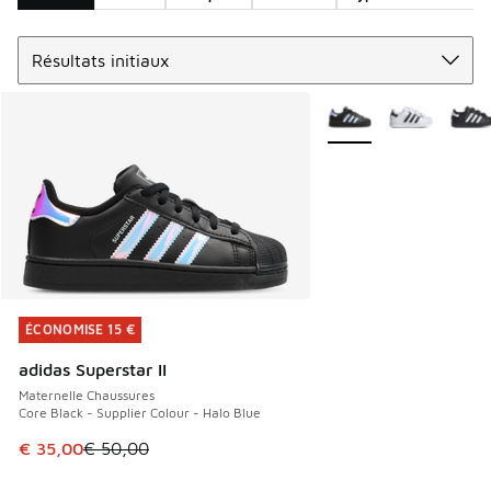
Trier
Search Results
Plus de couleurs dispo
ÉCONOMISE 15 €
ÉCONOMISE 15 €
adidas Superstar II
Maternelle Chaussures
Core Black - Supplier Colour - Halo Blue
Cet article est en promotion. Prix en baisse de € 50,00 à 
€ 35,00
€ 50,00