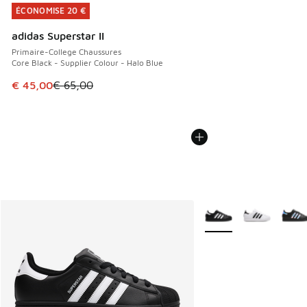
ÉCONOMISE 20 €
ÉCONOMISE 20 €
adidas Superstar II
Primaire-College Chaussures
Core Black - Supplier Colour - Halo Blue
Cet article est en promotion. Prix en baisse de € 65,00 à 
€ 45,00
€ 65,00
Plus de couleurs dispo