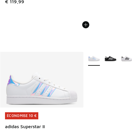
€ 119,99
Plus de couleurs dispo
ÉCONOMISE 10 €
ÉCONOMISE 10 €
adidas Superstar II