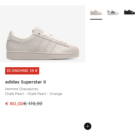
Plus de couleurs dispo
ÉCONOMISE 39 €
ÉCONOMISE 39 €
adidas Superstar II
Homme Chaussures
Chalk Pearl - Chalk Pearl - Orange
Cet article est en promotion. Prix en baisse de € 119,99 à
€ 80,00
€ 119,99