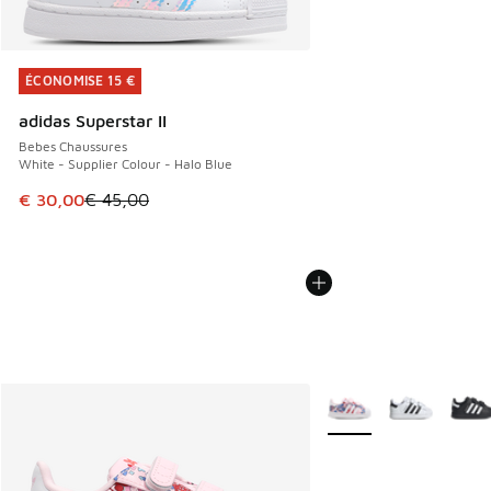
ÉCONOMISE 15 €
ÉCONOMISE 15 €
adidas Superstar II
Bebes Chaussures
White - Supplier Colour - Halo Blue
Cet article est en promotion. Prix en baisse de € 45,00 à 
€ 30,00
€ 45,00
Plus de couleurs dispo