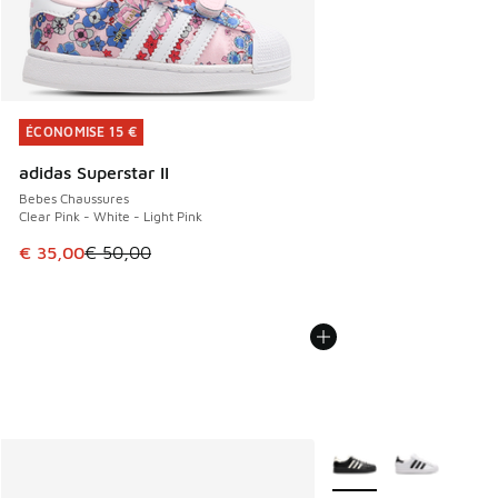
ÉCONOMISE 15 €
ÉCONOMISE 15 €
adidas Superstar II
Bebes Chaussures
Clear Pink - White - Light Pink
Cet article est en promotion. Prix en baisse de € 50,00 à 
€ 35,00
€ 50,00
Plus de couleurs dispo