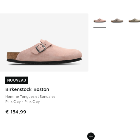
Plus de couleurs dispo
NOUVEAU
NOUVEAU
Birkenstock Boston
Homme Tongues et Sandales
Pink Clay - Pink Clay
€ 154,99