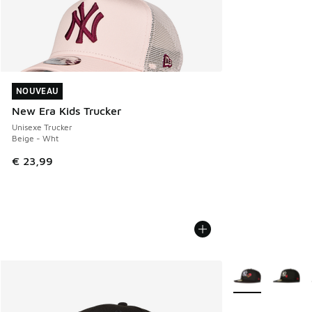
NOUVEAU
NOUVEAU
New Era Kids Trucker
Unisexe Trucker
Beige - Wht
€ 23,99
Plus de couleurs 