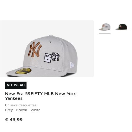
Plus de couleurs 
NOUVEAU
NOUVEAU
New Era 59FIFTY MLB New York
Yankees
Unisexe Casquettes
Grey - Brown - White
€ 43,99