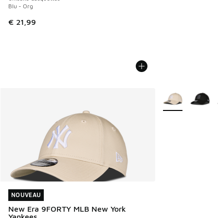
Blu - Org
€ 21,99
Plus de couleurs 
NOUVEAU
NOUVEAU
New Era 9FORTY MLB New York
Yankees