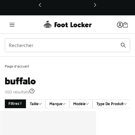
Ce lien ouvrira une nouvelle fenêtre
Page d'accueil
buffalo
100 résultats
Filtres
Taille
Marque
Modèle
Type De Produit
Search Results