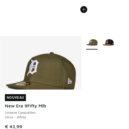
Plus de couleurs dispo
NOUVEAU
NOUVEAU
New Era 9Fifty Mlb
Unisexe Casquettes
Olive - White
€ 43,99