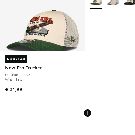
NOUVEAU
NOUVEAU
New Era Trucker
Unisexe Trucker
Wht - Brwn
€ 31,99