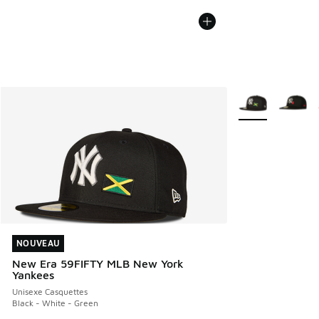
Plus de couleurs 
NOUVEAU
NOUVEAU
New Era 59FIFTY MLB New York
Yankees
Unisexe Casquettes
Black - White - Green