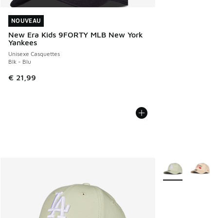
NOUVEAU
NOUVEAU
New Era Kids 9FORTY MLB New York
Yankees
Unisexe Casquettes
Blk - Blu
€ 21,99
Plus de couleurs 