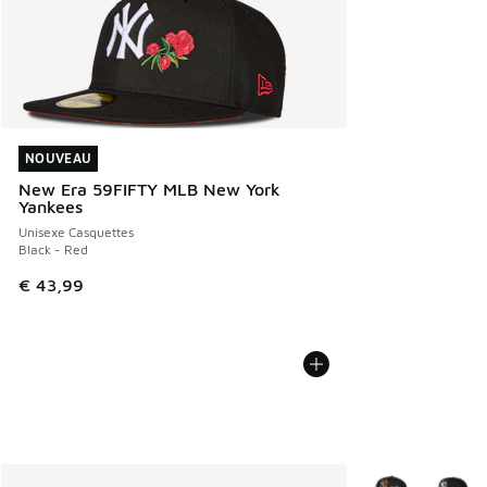
NOUVEAU
NOUVEAU
New Era 59FIFTY MLB New York
Yankees
Unisexe Casquettes
Black - Red
€ 43,99
Plus de couleurs 