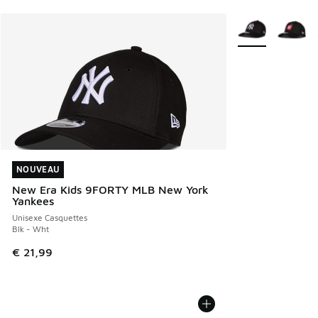
Plus de couleurs 
NOUVEAU
NOUVEAU
New Era Kids 9FORTY MLB New York
Yankees
Unisexe Casquettes
Blk - Wht
€ 21,99