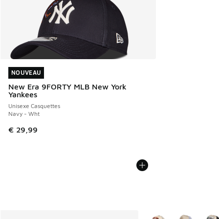
NOUVEAU
NOUVEAU
New Era 9FORTY MLB New York
Yankees
Unisexe Casquettes
Navy - Wht
€ 29,99
Plus de couleurs dispo