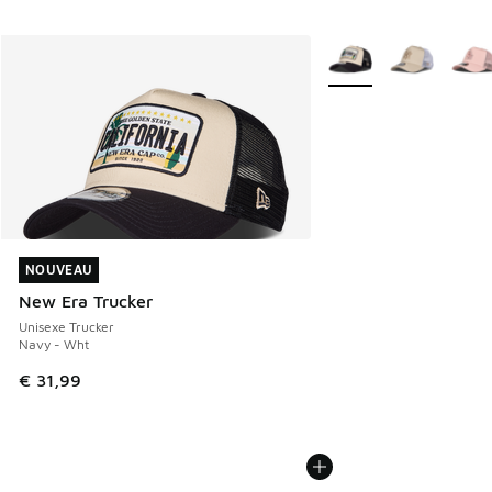
Plus de couleurs dispo
NOUVEAU
NOUVEAU
New Era Trucker
Unisexe Trucker
Navy - Wht
€ 31,99