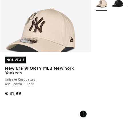
Plus de couleurs 
NOUVEAU
NOUVEAU
New Era 9FORTY MLB New York
Yankees
Unisexe Casquettes
Ash Brown - Black
€ 31,99