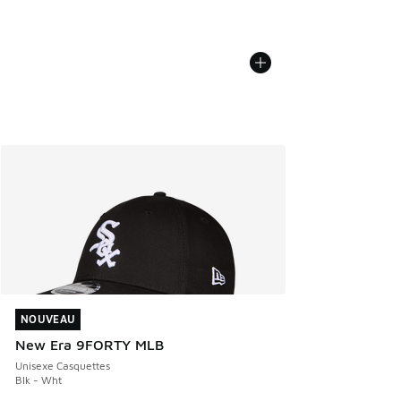
NOUVEAU
NOUVEAU
New Era 9FORTY MLB
Unisexe Casquettes
Blk - Wht