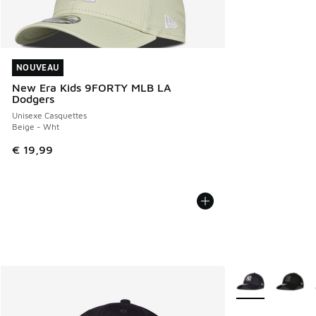
NOUVEAU
NOUVEAU
New Era Kids 9FORTY MLB LA
Dodgers
Unisexe Casquettes
Beige - Wht
€ 19,99
Plus de couleurs 