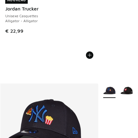
NOUVEAU
Jordan Trucker
Unisexe Casquettes
Alligator - Alligator
€ 22,99
Plus de couleurs 