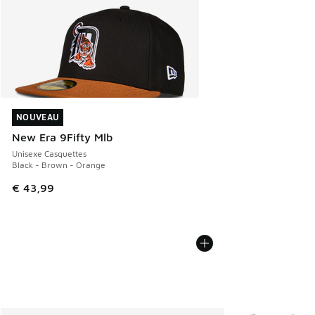
NOUVEAU
NOUVEAU
New Era 9Fifty Mlb
Unisexe Casquettes
Black - Brown - Orange
€ 43,99