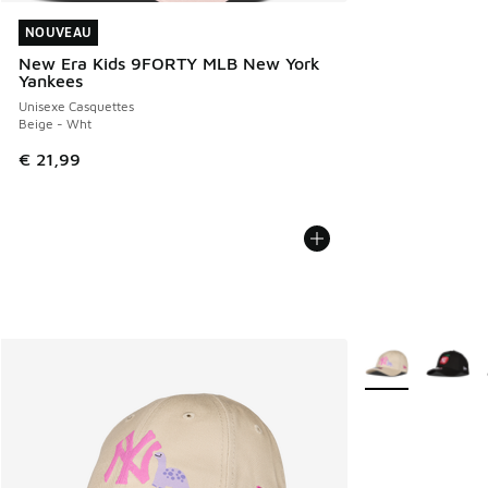
NOUVEAU
NOUVEAU
New Era Kids 9FORTY MLB New York
Yankees
Unisexe Casquettes
Beige - Wht
€ 21,99
Plus de couleurs 