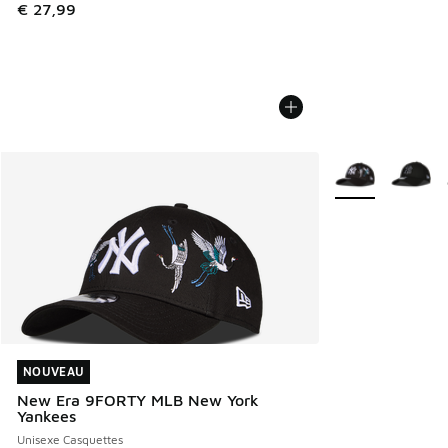
€ 27,99
Plus de couleurs 
NOUVEAU
NOUVEAU
New Era 9FORTY MLB New York
Yankees
Unisexe Casquettes