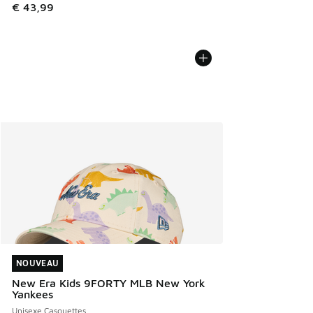
€ 43,99
NOUVEAU
NOUVEAU
New Era Kids 9FORTY MLB New York
Yankees
Unisexe Casquettes