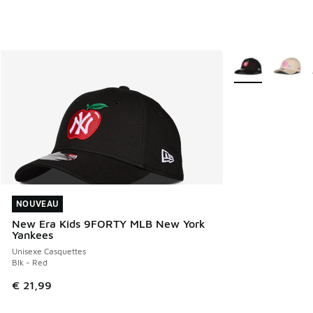
Plus de couleurs 
NOUVEAU
NOUVEAU
New Era Kids 9FORTY MLB New York
Yankees
Unisexe Casquettes
Blk - Red
€ 21,99