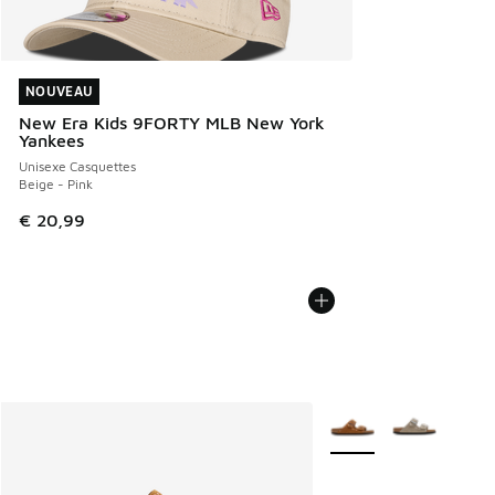
NOUVEAU
NOUVEAU
New Era Kids 9FORTY MLB New York
Yankees
Unisexe Casquettes
Beige - Pink
€ 20,99
Plus de couleurs dispo