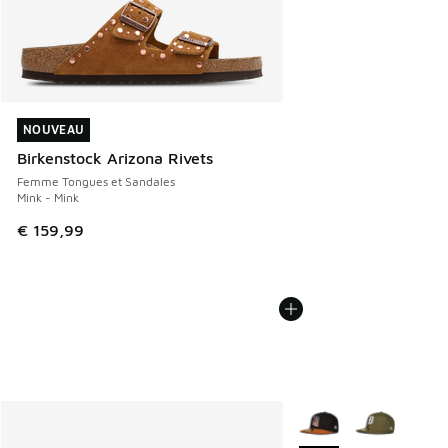
NOUVEAU
NOUVEAU
Birkenstock Arizona Rivets
Femme Tongues et Sandales
Mink - Mink
€ 159,99
Plus de couleurs dispo