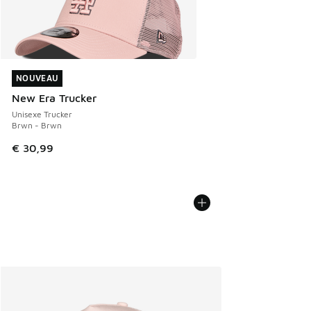
NOUVEAU
NOUVEAU
New Era Trucker
Unisexe Trucker
Brwn - Brwn
€ 30,99