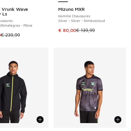
X Vrunk Wave
Mizuno MXR
E 99 €
ÉCONOMISE 59 €
 Ls
Homme Chaussures
ussures
Silver - Silver - Nimbuscloud
Ultimategray - Pblue
Cet article est en promotion. Pri
€ 80,00
€ 139,99
le est en promotion. Prix en baisse de € 239,99 à € 140,00
0
€ 239,99