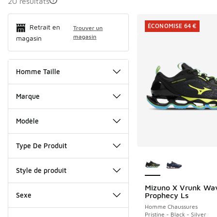
20 résultats
Search Resul
ÉCONOMISE 64 €
Retrait en
Trouver un
magasin
magasin
Homme Taille
Marque
Modèle
Type De Produit
Plus de couleurs dis
Style de produit
Mizuno X Vrunk Wa
ÉCONOMISE 64 €
Sexe
Prophecy Ls
Homme Chaussures
Pristine - Black - Silver