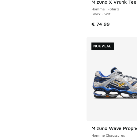
Mizuno X Vrunk Tee
Homme T-Shirts
Black - Volt
€ 74,99
NOUVEAU
Mizuno Wave Proph
NOUVEAU
Homme Chaussures