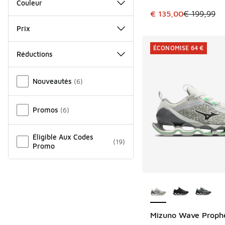
Couleur
Cet article est en p
€ 135,00
€ 199,99
Prix
ÉCONOMISE 64 €
Réductions
Autre
Nouveautés
(
6
)
Promos
(
6
)
Éligible Aux Codes
(
19
)
Promo
Plus de couleurs dis
Mizuno Wave Prophe
ÉCONOMISE 64 €