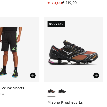
Cet article est en promotion. Pri
€ 70,00
€ 119,99
NOUVEAU
Plus de couleurs disponibles
 Vrunk Shorts
rts
Mizuno Prophecy Ls
NOUVEAU