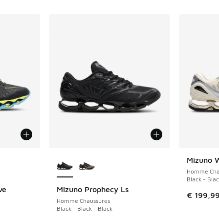
ts
ponibles
Plus de couleurs disponibles
Mizuno 
Homme Cha
Black - Blac
ve
Mizuno Prophecy Ls
€ 199,9
Homme Chaussures
Black - Black - Black