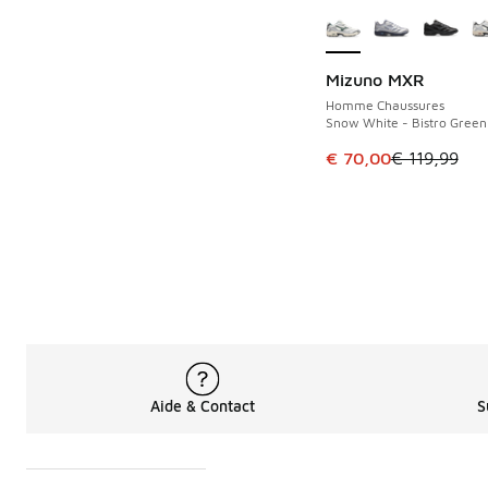
Mizuno MXR
ÉCONOMISE 49 €
Homme Chaussures
Snow White - Bistro Green 
Cet article est en p
€ 70,00
€ 119,99
Aide & Contact
S