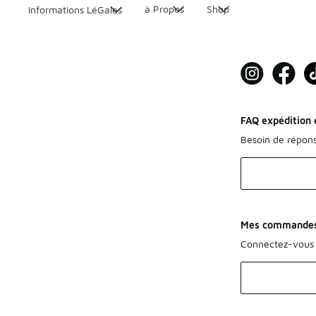
à Propos
Shop
Informations LéGales
FAQ expédition e
Besoin de répon
Mes commande
Connectez-vous 