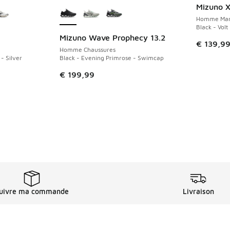
Mizuno 
Homme Mant
Black - Volt
Mizuno Wave Prophecy 13.2
€ 139,9
Homme Chaussures
- Silver
Black - Evening Primrose - Swimcap
romotion. Prix en baisse de € 119,99 à € 70,00
€ 199,99
uivre ma commande
Livraison