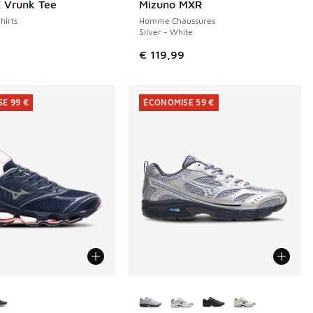
 Vrunk Tee
Mizuno MXR
NOUVEAU
irts
Homme Chaussures
Silver - White
€ 119,99
E 99 €
ÉCONOMISE 59 €
couleurs disponibles
Plus de couleurs disponibles