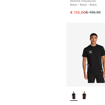
Homme Chaussures
Black - Black - Black
Cet article est en p
€ 135,00
€ 199,99
Plus de couleurs dis