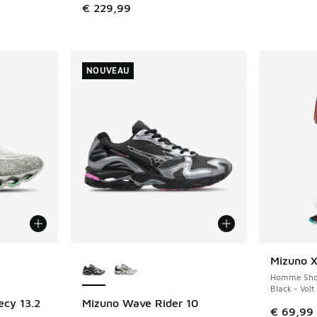
€ 229,99
romotion. Prix en baisse de € 199,99 à € 135,00
NOUVEAU
ponibles
Plus de couleurs disponibles
Mizuno X
Homme Sho
Black - Volt
cy 13.2
Mizuno Wave Rider 10
NOUVEAU
€ 69,99