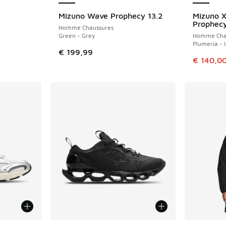
Mizuno Wave Prophecy 13.2
Mizuno 
NOUVEAU
ÉCONOMIS
Prophecy
Homme Chaussures
Green - Grey
Homme Cha
Plumeria - 
€ 199,99
Cet artic
€ 140,0
ponibles
Plus de couleurs disponibles