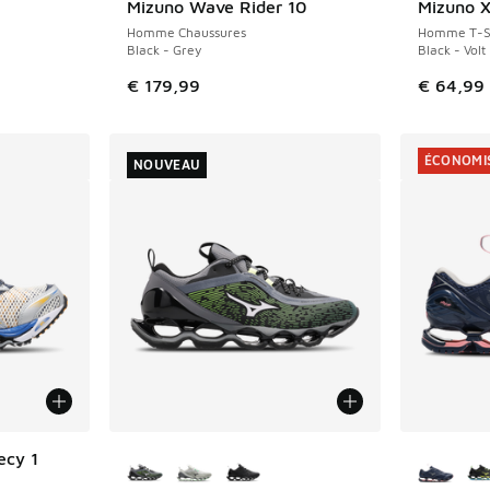
Mizuno Wave Rider 10
Mizuno X
NOUVEAU
Homme Chaussures
Homme T-Sh
Black - Grey
Black - Volt
€ 179,99
€ 64,99
ÉCONOMIS
NOUVEAU
Plus de couleurs disponibles
Plus de 
ecy 1