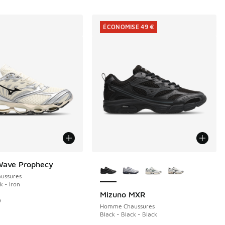
ÉCONOMISE 49 €
Plus de couleurs disponibles
Wave Prophecy
ussures
k - Iron
Mizuno MXR
ÉCONOMISE 49 €
9
Homme Chaussures
Black - Black - Black