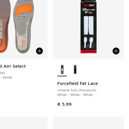
Plus de couleurs disponibles
d Airr Select
oles
 - White
Forcefield Fat Lace
Unisexe Soin Chaussures
White - White - White
€ 5,99