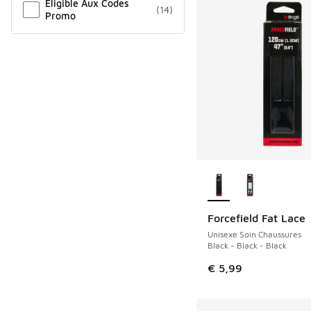
Éligible Aux Codes
(
14
)
Promo
Plus de couleurs dis
Forcefield Fat Lace
Unisexe Soin Chaussures
Black - Black - Black
€ 5,99