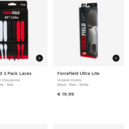
ld 3 Pack Laces
Forcefield Ultra Lite
n Chaussures
Unisexe Insoles
te - Red
Black - Red - White
€ 19,99