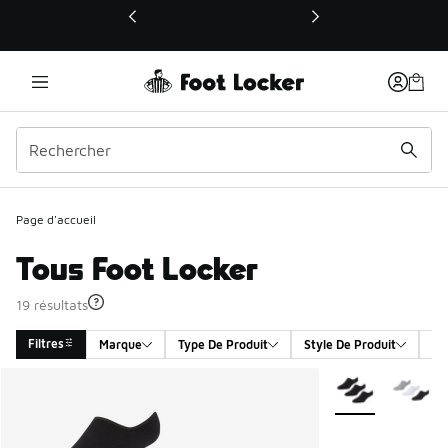
Ce lien ouvrira une nouvelle fenêtre
Page d'accueil
Tous Foot Locker
19 résultats
Filtres
Marque
Type De Produit
Style De Produit
Se
Search Results
Plus de couleurs 