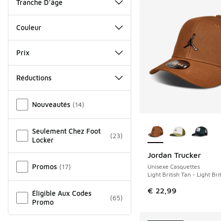
Tranche D'âge
Couleur
Prix
Réductions
Autre
Nouveautés
(
14
)
Plus de couleurs dis
Seulement Chez Foot
(
23
)
Locker
Jordan Trucker
NOUVEAU
Promos
(
17
)
Unisexe Casquettes
Light British Tan - Light Bri
€ 22,99
Éligible Aux Codes
(
65
)
Promo