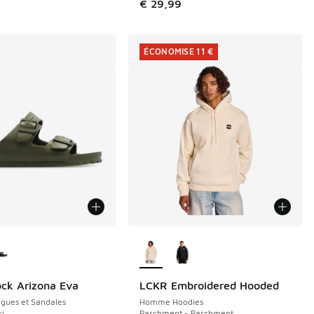
€ 29,99
ÉCONOMISE 11 €
couleurs disponibles
Plus de couleurs disponibles
ock Arizona Eva
LCKR Embroidered Hooded
ÉCONOMISE 11 €
ues et Sandales
Homme Hoodies
ki
Parchment - Parchment