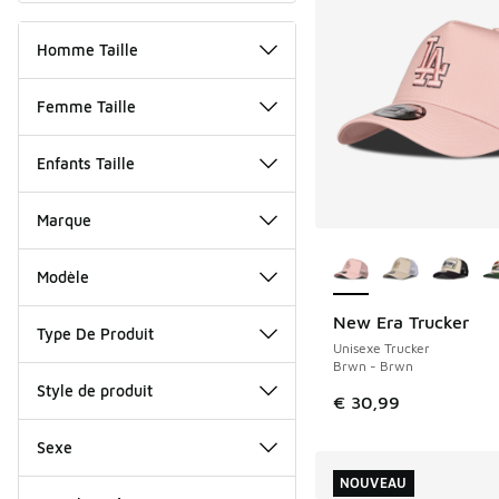
Homme Taille
Femme Taille
Enfants Taille
Marque
Plus de couleurs dis
Modèle
New Era Trucker
NOUVEAU
Type De Produit
Unisexe Trucker
Brwn - Brwn
Style de produit
€ 30,99
Sexe
NOUVEAU