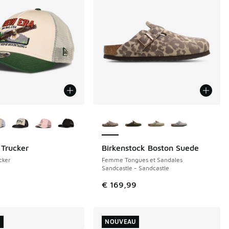
couleurs disponibles
Plus de couleurs disponibles
Trucker
Birkenstock Boston Suede
NOUVEAU
cker
Femme Tongues et Sandales
Sandcastle - Sandcastle
€ 169,99
U
NOUVEAU