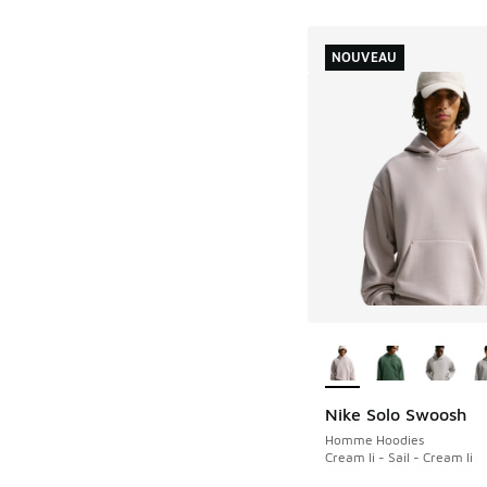
NOUVEAU
Plus de couleurs dis
Nike Solo Swoosh
NOUVEAU
Homme Hoodies
Cream Ii - Sail - Cream Ii