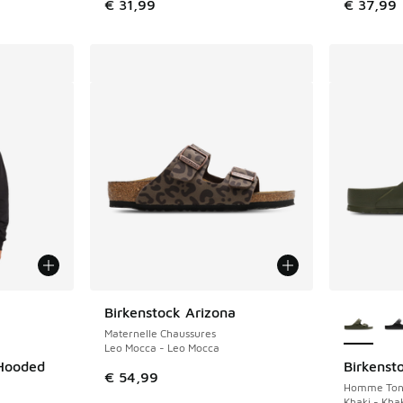
€ 31,99
€ 37,99
ponibles
Plus de 
Birkenstock Arizona
Maternelle Chaussures
Leo Mocca - Leo Mocca
Hooded
Birkenst
€ 54,99
Homme Tong
Khaki - Kha