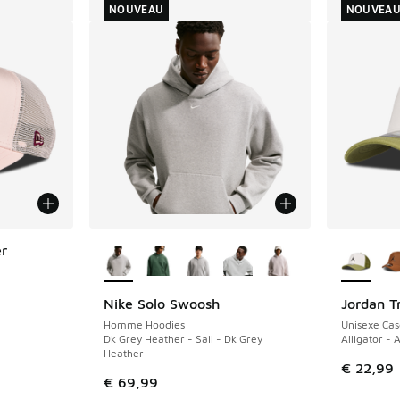
NOUVEAU
NOUVEA
Plus de couleurs disponibles
Plus de 
r
Nike Solo Swoosh
Jordan T
NOUVEAU
NOUVEAU
Homme Hoodies
Unisexe Cas
Dk Grey Heather - Sail - Dk Grey
Alligator - A
Heather
€ 22,99
€ 69,99