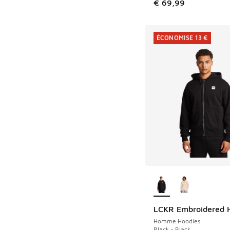
€ 69,99
ÉCONOMISE 13 €
Plus de couleurs dis
LCKR Embroidered 
ÉCONOMISE 13 €
Homme Hoodies
Black - Black