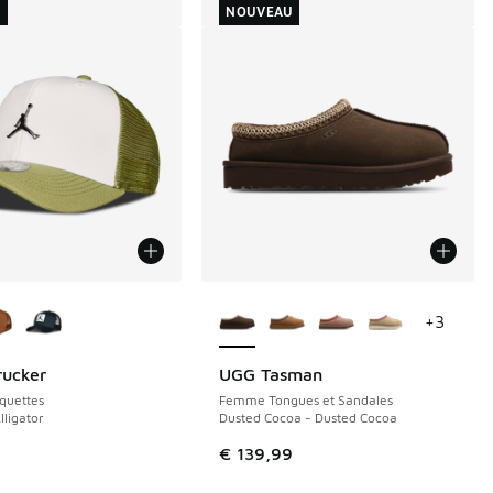
U
NOUVEAU
couleurs disponibles
Plus de couleurs disponibles
+
3
rucker
UGG Tasman
NOUVEAU
quettes
Femme Tongues et Sandales
lligator
Dusted Cocoa - Dusted Cocoa
€ 139,99