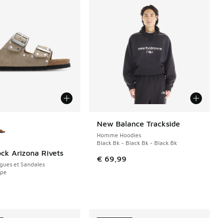
couleurs disponibles
New Balance Trackside
NOUVEAU
Homme Hoodies
Black Bk - Black Bk - Black Bk
ock Arizona Rivets
€ 69,99
ues et Sandales
upe
9