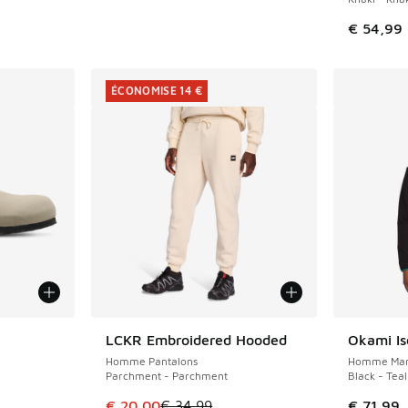
romotion. Prix en baisse de € 34,99 à € 21,00
€ 54,99
ÉCONOMISE 14 €
ponibles
LCKR Embroidered Hooded
Okami Is
ÉCONOMISE 14 €
Homme Pantalons
Homme Mant
Parchment - Parchment
Black - Teal
Cet article est en promotion. Prix en baisse 
€ 20,00
€ 34,99
€ 71,99