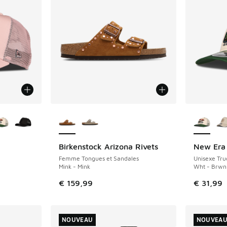
ponibles
Plus de couleurs disponibles
Plus de 
Birkenstock Arizona Rivets
New Era 
NOUVEAU
NOUVEAU
Femme Tongues et Sandales
Unisexe Tru
Mink - Mink
Wht - Brwn
€ 159,99
€ 31,99
NOUVEAU
NOUVEA