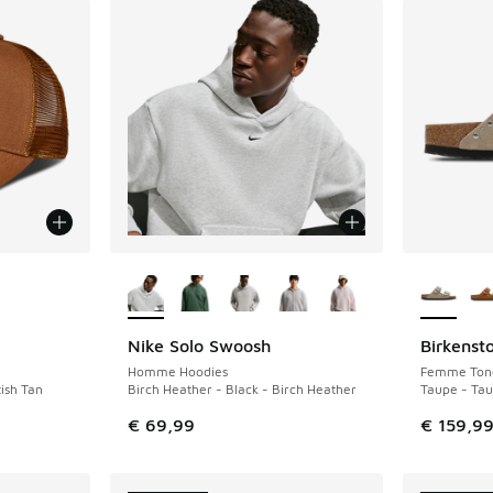
ponibles
Plus de couleurs disponibles
Plus de 
Nike Solo Swoosh
Birkenst
NOUVEAU
NOUVEAU
Homme Hoodies
Femme Tong
tish Tan
Birch Heather - Black - Birch Heather
Taupe - Ta
€ 69,99
€ 159,9