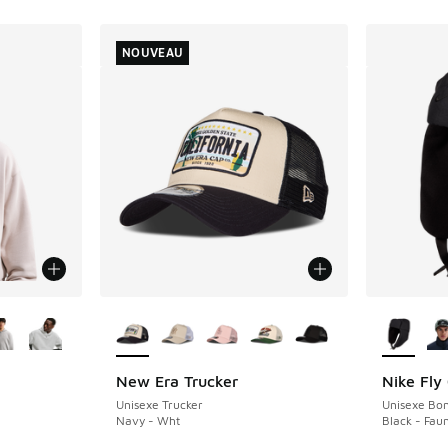
NOUVEAU
ponibles
Plus de couleurs disponibles
Plus de 
New Era Trucker
Nike Fly
NOUVEAU
Unisexe Trucker
Unisexe Bo
Navy - Wht
Black - Fa