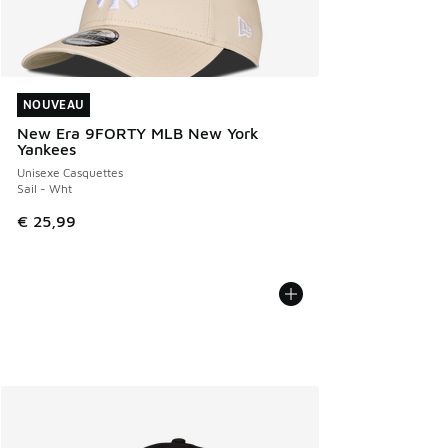
NOUVEAU
NOUVEAU
New Era 9FORTY MLB New York
Yankees
Unisexe Casquettes
Sail - Wht
€ 25,99