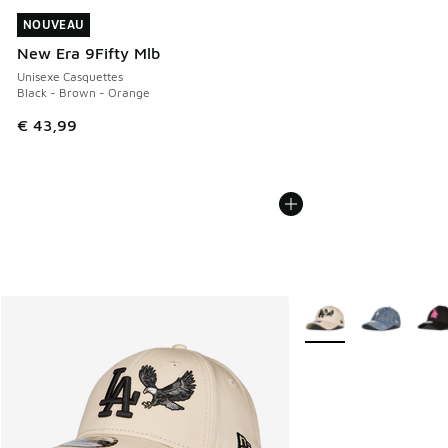
NOUVEAU
NOUVEAU
New Era 9Fifty Mlb
Unisexe Casquettes
Black - Brown - Orange
€ 43,99
Plus de couleurs disp