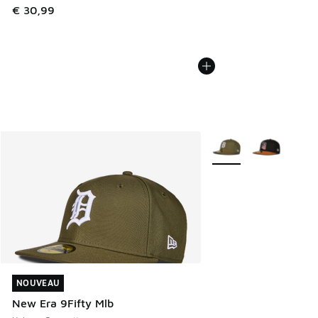
€ 30,99
Plus de couleurs dispo
NOUVEAU
NOUVEAU
New Era 9Fifty Mlb