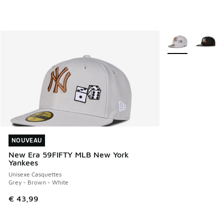
Plus de couleurs 
NOUVEAU
NOUVEAU
New Era 59FIFTY MLB New York
Yankees
Unisexe Casquettes
Grey - Brown - White
€ 43,99