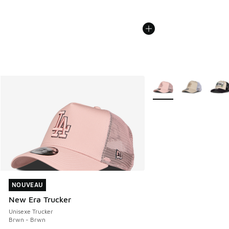
Plus de couleurs dispo
NOUVEAU
NOUVEAU
New Era Trucker
Unisexe Trucker
Brwn - Brwn