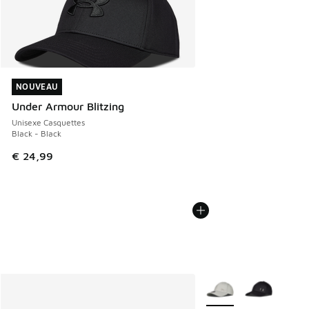
NOUVEAU
NOUVEAU
Under Armour Blitzing
Unisexe Casquettes
Black - Black
€ 24,99
Plus de couleurs dispo