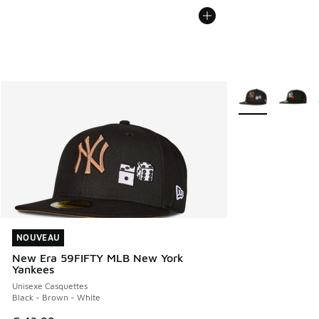
Plus de couleurs 
NOUVEAU
NOUVEAU
New Era 59FIFTY MLB New York
Yankees
Unisexe Casquettes
Black - Brown - White