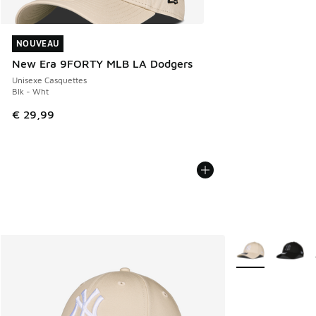
NOUVEAU
NOUVEAU
New Era 9FORTY MLB LA Dodgers
Unisexe Casquettes
Blk - Wht
€ 29,99
Plus de couleurs 