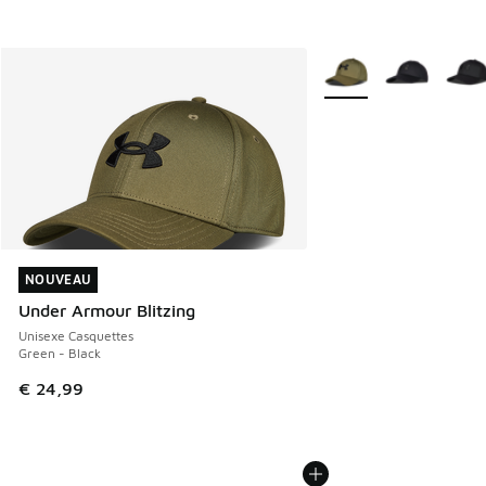
Plus de couleurs dispo
NOUVEAU
NOUVEAU
Under Armour Blitzing
Unisexe Casquettes
Green - Black
€ 24,99