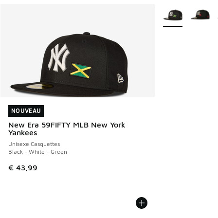
Plus de couleurs 
NOUVEAU
NOUVEAU
New Era 59FIFTY MLB New York
Yankees
Unisexe Casquettes
Black - White - Green
€ 43,99