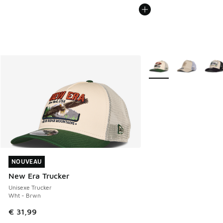
Plus de couleurs dispo
NOUVEAU
NOUVEAU
New Era Trucker
Unisexe Trucker
Wht - Brwn
€ 31,99