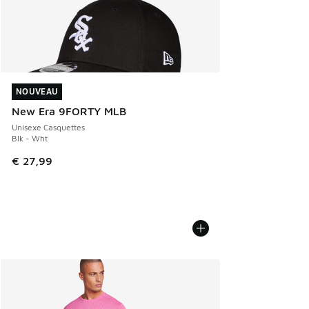
NOUVEAU
NOUVEAU
New Era 9FORTY MLB
Unisexe Casquettes
Blk - Wht
€ 27,99