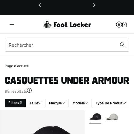
Ce lien ouvrira une nouvelle fenêtre
Page d'accueil
CASQUETTES UNDER ARMOUR
99 résultats
Filtres
Taille
Marque
Modèle
Type De Produit
Search Results
Plus de couleurs dispo