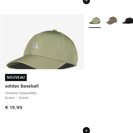
Plus de couleurs dispo
NOUVEAU
NOUVEAU
adidas Baseball
Unisexe Casquettes
Green - Green
€ 19,99