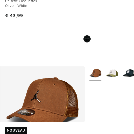
Unisexe Casquettes
Olive - White
€ 43,99
Plus de couleurs dispo
NOUVEAU
NOUVEAU