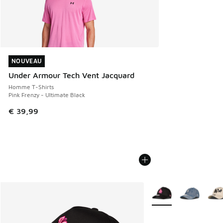
NOUVEAU
NOUVEAU
Under Armour Tech Vent Jacquard
Homme T-Shirts
Pink Frenzy - Ultimate Black
€ 39,99
Plus de couleurs disp