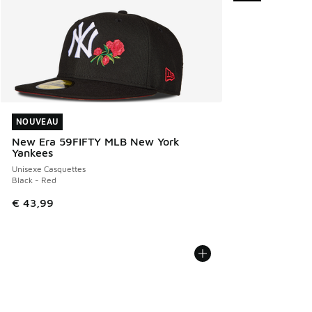
NOUVEAU
NOUVEAU
New Era 59FIFTY MLB New York
Yankees
Unisexe Casquettes
Black - Red
€ 43,99