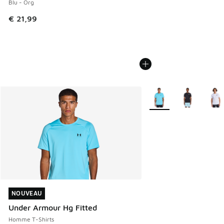
Blu - Org
€ 21,99
Plus de couleurs dispo
NOUVEAU
NOUVEAU
Under Armour Hg Fitted
Homme T-Shirts