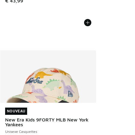
€ 43,99
NOUVEAU
NOUVEAU
New Era Kids 9FORTY MLB New York
Yankees
Unisexe Casquettes