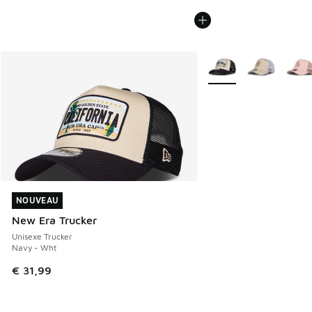
Plus de couleurs dispo
NOUVEAU
NOUVEAU
New Era Trucker
Unisexe Trucker
Navy - Wht
€ 31,99