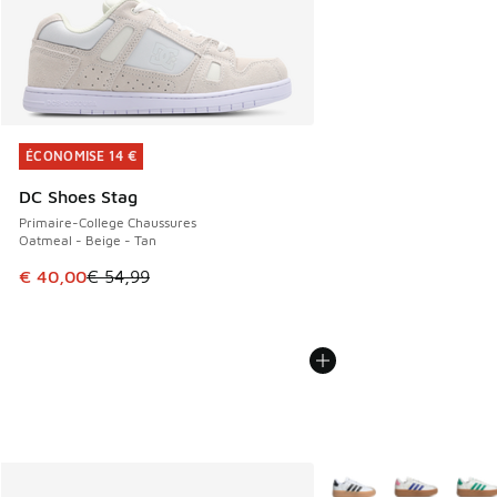
ÉCONOMISE 14 €
ÉCONOMISE 14 €
DC Shoes Stag
Primaire-College Chaussures
Oatmeal - Beige - Tan
Cet article est en promotion. Prix en baisse de € 54,99 à 
€ 40,00
€ 54,99
Plus de couleurs dispo