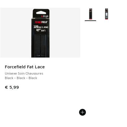
Plus de couleurs dispo
Forcefield Fat Lace
Unisexe Soin Chaussures
Black - Black - Black
€ 5,99