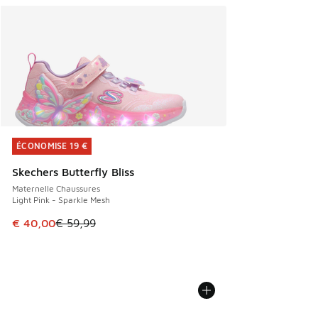
ÉCONOMISE 19 €
ÉCONOMISE 19 €
Skechers Butterfly Bliss
Maternelle Chaussures
Light Pink - Sparkle Mesh
Cet article est en promotion. Prix en baisse de € 59,99 à 
€ 40,00
€ 59,99