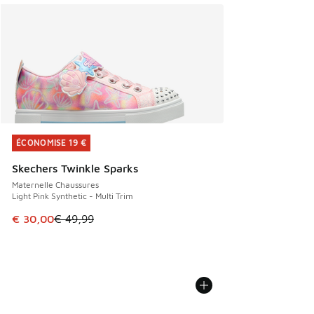
ÉCONOMISE 19 €
ÉCONOMISE 19 €
Skechers Twinkle Sparks
Maternelle Chaussures
Light Pink Synthetic - Multi Trim
Cet article est en promotion. Prix en baisse de € 49,99 à 
€ 30,00
€ 49,99