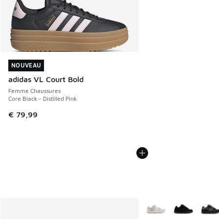
NOUVEAU
NOUVEAU
adidas VL Court Bold
Femme Chaussures
Core Black - Distilled Pink
€ 79,99
Plus de couleurs dispo