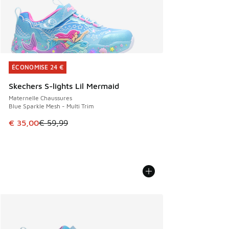
ÉCONOMISE 24 €
ÉCONOMISE 24 €
Skechers S-lights Lil Mermaid
Maternelle Chaussures
Blue Sparkle Mesh - Multi Trim
Cet article est en promotion. Prix en baisse de € 59,99 à 
€ 35,00
€ 59,99