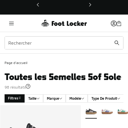
Ce lien ouvrira une nouvelle fenêtre
Page d'accueil
Toutes les Semelles Sof Sole
98 résultats
Filtres
Taille
Marque
Modèle
Type De Produit
Search Results
Plus de couleurs dispo