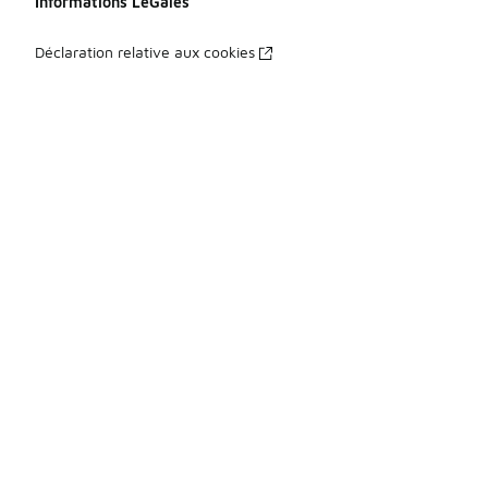
Informations LéGales
Déclaration relative aux cookies
Déclaration de confidentialité
Conditions générales
Index Égalité Professionnelle Femmes-Hommes
Énoncé d’accessibilité
Vos droits
à Propos
À propos de Foot Locker
Espace Presse
Travailler chez Foot Locker