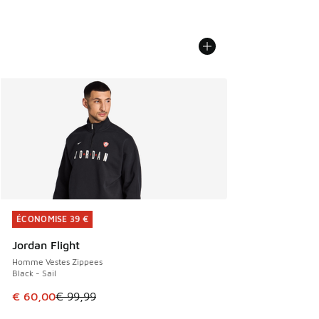
ÉCONOMISE 39 €
ÉCONOMISE 39 €
Jordan Flight
Homme Vestes Zippees
Black - Sail
Cet article est en promotion. Prix en baisse de € 99,99 à 
€ 60,00
€ 99,99