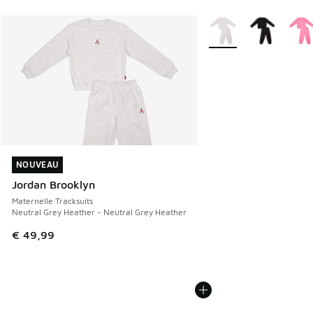
Plus de couleurs dispo
NOUVEAU
NOUVEAU
Jordan Brooklyn
Maternelle Tracksuits
Neutral Grey Heather - Neutral Grey Heather
€ 49,99