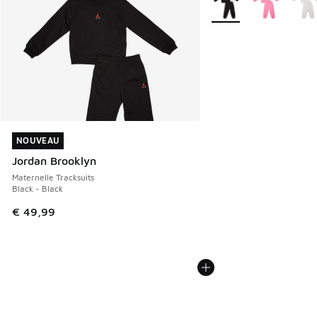
NOUVEAU
NOUVEAU
Jordan Brooklyn
Maternelle Tracksuits
Black - Black
€ 49,99