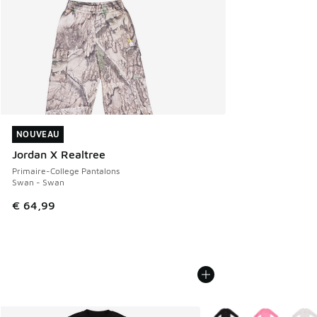
NOUVEAU
NOUVEAU
Jordan X Realtree
Primaire-College Pantalons
Swan - Swan
€ 64,99
Plus de couleurs dispo