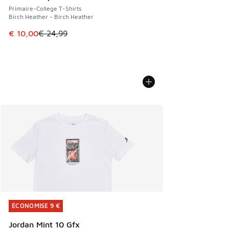
Primaire-College T-Shirts
Birch Heather - Birch Heather
Cet article est en promotion. Prix en baisse de € 24,99 à 
€ 10,00
€ 24,99
ÉCONOMISE 9 €
ÉCONOMISE 9 €
Jordan Mint 10 Gfx