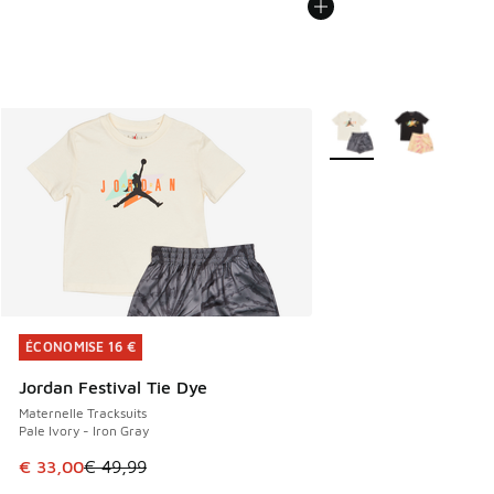
Plus de couleurs dispo
ÉCONOMISE 16 €
ÉCONOMISE 16 €
Jordan Festival Tie Dye
Maternelle Tracksuits
Pale Ivory - Iron Gray
Cet article est en promotion. Prix en baisse de € 49,99 à 
€ 33,00
€ 49,99