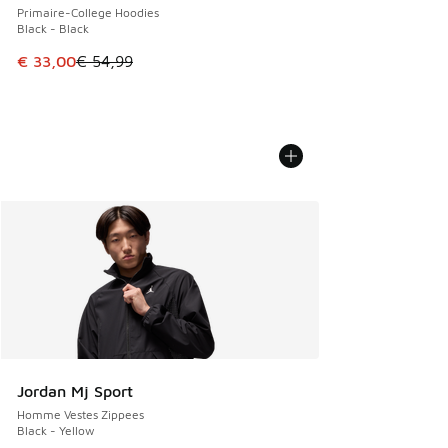
Primaire-College Hoodies
Black - Black
Cet article est en promotion. Prix en baisse de € 54,99 à 
€ 33,00
€ 54,99
Jordan Mj Sport
Homme Vestes Zippees
Black - Yellow