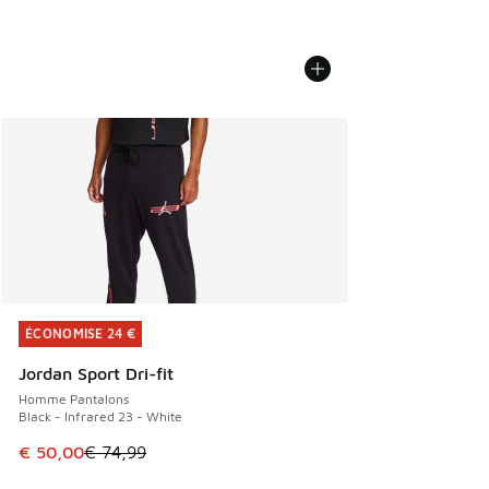
ÉCONOMISE 24 €
ÉCONOMISE 24 €
Jordan Sport Dri-fit
Homme Pantalons
Black - Infrared 23 - White
Cet article est en promotion. Prix en baisse de € 74,99 à 
€ 50,00
€ 74,99