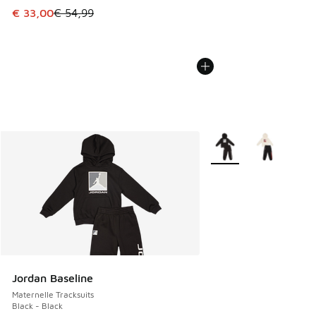
Cet article est en promotion. Prix en baisse de € 54,99 à 
€ 33,00
€ 54,99
Plus de couleurs dispo
Jordan Baseline
Maternelle Tracksuits
Black - Black