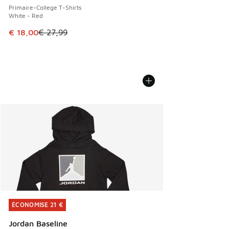
Primaire-College T-Shirts
White - Red
Cet article est en promotion. Prix en baisse de € 27,99 à 
€ 18,00
€ 27,99
ÉCONOMISE 21 €
ÉCONOMISE 21 €
Jordan Baseline