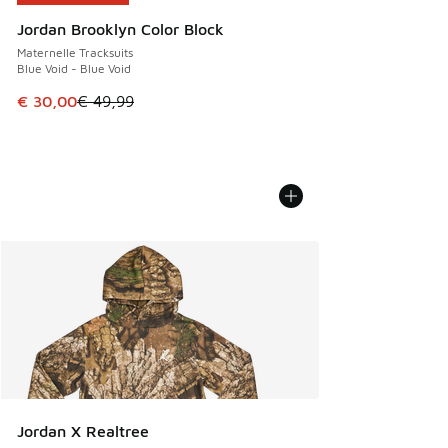
Jordan Brooklyn Color Block
Maternelle Tracksuits
Blue Void - Blue Void
Cet article est en promotion. Prix en baisse de € 49,99 à 
€ 30,00
€ 49,99
Jordan X Realtree