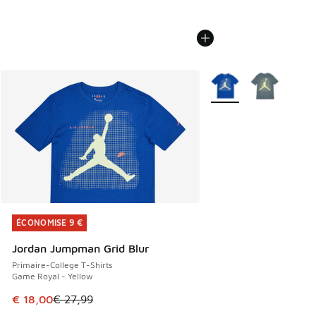
Plus de couleurs dispo
ÉCONOMISE 9 €
ÉCONOMISE 9 €
Jordan Jumpman Grid Blur
Primaire-College T-Shirts
Game Royal - Yellow
Cet article est en promotion. Prix en baisse de € 27,99 à 
€ 18,00
€ 27,99