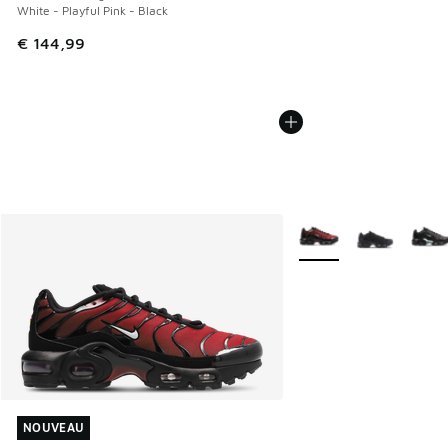
White - Playful Pink - Black
€ 144,99
Plus de couleurs dispo
NOUVEAU
NOUVEAU