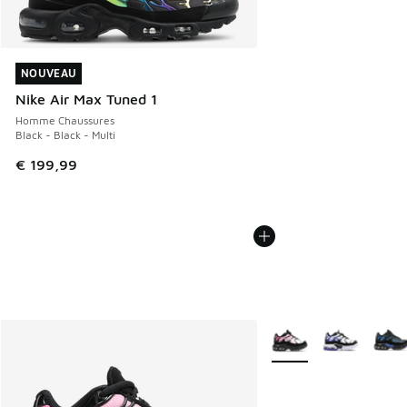
NOUVEAU
NOUVEAU
Nike Air Max Tuned 1
Homme Chaussures
Black - Black - Multi
€ 199,99
Plus de couleurs dispo