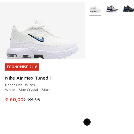
Plus de couleurs dispo
ÉCONOMISE 24 €
ÉCONOMISE 24 €
Nike Air Max Tuned 1
Bebes Chaussures
White - Blue Crystal - Black
Cet article est en promotion. Prix en baisse de € 84,99 à 
€ 60,00
€ 84,99