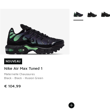
Plus de couleurs dispo
NOUVEAU
NOUVEAU
Nike Air Max Tuned 1
Maternelle Chaussures
Black - Black - Illusion Green
€ 104,99