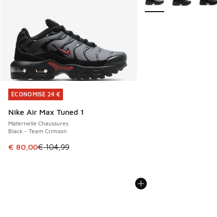
ÉCONOMISE 24 €
ÉCONOMISE 24 €
Nike Air Max Tuned 1
Maternelle Chaussures
Black - Team Crimson
Cet article est en promotion. Prix en baisse de € 104,99 à
€ 80,00
€ 104,99