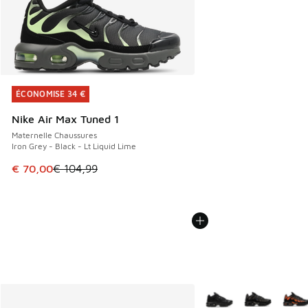
ÉCONOMISE 34 €
ÉCONOMISE 34 €
Nike Air Max Tuned 1
Maternelle Chaussures
Iron Grey - Black - Lt Liquid Lime
Cet article est en promotion. Prix en baisse de € 104,99 à
€ 70,00
€ 104,99
Plus de couleurs dispo