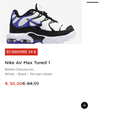
ÉCONOMISE 34 €
ÉCONOMISE 34 €
Nike Air Max Tuned 1
Bebes Chaussures
White - Black - Persian Violet
Cet article est en promotion. Prix en baisse de € 84,99 à 
€ 50,00
€ 84,99