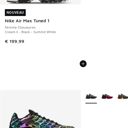
NOUVEAU
NOUVEAU
Nike Air Max Tuned 1
Femme Chaussures
Cream Ii - Black - Summit White
€ 199,99
Plus de couleurs dispo