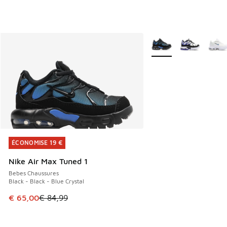
Plus de couleurs dispo
ÉCONOMISE 19 €
ÉCONOMISE 19 €
Nike Air Max Tuned 1
Bebes Chaussures
Black - Black - Blue Crystal
Cet article est en promotion. Prix en baisse de € 84,99 à 
€ 65,00
€ 84,99