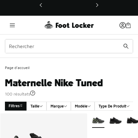
Ce lien ouvrira une nouvelle fenêtre
Page d'accueil
Maternelle Nike Tuned
100 résultats
Filtres
Taille
Marque
Modèle
Type De Produit
Search Results
Plus de couleurs dispo