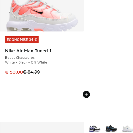
ÉCONOMISE 34 €
ÉCONOMISE 34 €
Nike Air Max Tuned 1
Bebes Chaussures
White - Black - Off White
Cet article est en promotion. Prix en baisse de € 84,99 à 
€ 50,00
€ 84,99
Plus de couleurs dispo