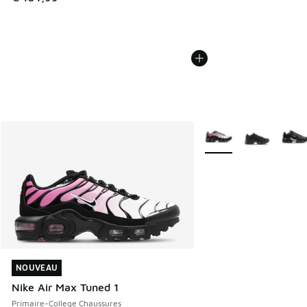
Plus de couleurs dispo
NOUVEAU
NOUVEAU
Nike Air Max Tuned 1
Primaire-College Chaussures