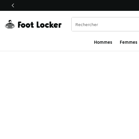
Ce lien ouvrira une nouvelle fenêtre
Hommes​
Femmes