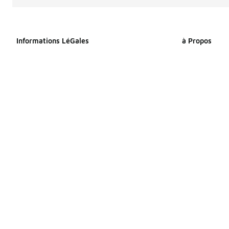
Informations LéGales
à Propos
Déclaration relative aux cookies
À propos de F
Déclaration de confidentialité
Espace Presse
Conditions générales
Travailler che
Index Égalité Professionnelle
Sitemap Produi
Femmes-Hommes
Sitemap Produ
Énoncé d’accessibilité
Vos droits