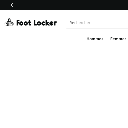
Ce lien ouvrira une nouvelle fenêtre
Hommes​
Femmes