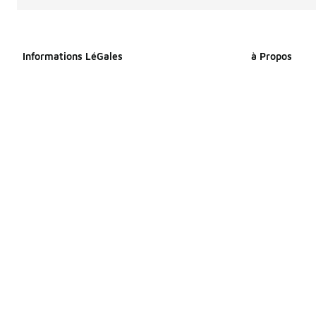
Informations LéGales
à Propos
Déclaration relative aux cookies
À propos de F
Déclaration de confidentialité
Espace Presse
Conditions générales
Travailler che
Index Égalité Professionnelle
Sitemap Produi
Femmes-Hommes
Sitemap Produ
Énoncé d’accessibilité
Vos droits