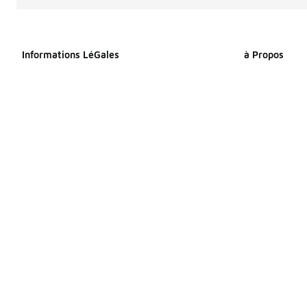
Informations LéGales
à Propos
Déclaration relative aux cookies
À propos de F
Déclaration de confidentialité
Espace Presse
Conditions générales
Travailler che
Index Égalité Professionnelle
Sitemap Produi
Femmes-Hommes
Sitemap Produ
Énoncé d’accessibilité
Vos droits