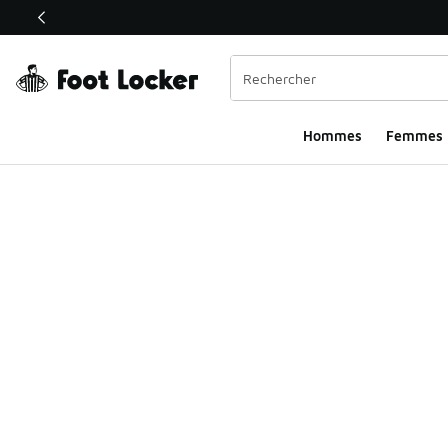
Ce lien ouvrira une nouvelle fenêtre
Hommes​
Femmes