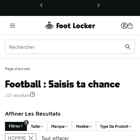
Ce lien ouvrira une nouvelle fenêtre
Page d'accueil
Football : Saisis ta chance
221 résultats
Affiner Les Résultats
1
Filtres
Taille
Marque
Modèle
Type De Produit
Search Results
HOMME
Tout effacer