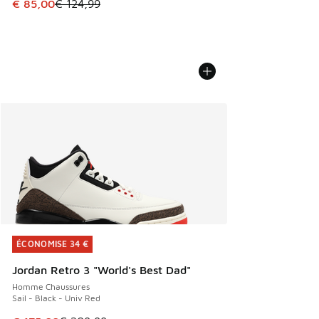
Cet article est en promotion. Prix en baisse de € 124,99 à
€ 85,00
€ 124,99
ÉCONOMISE 34 €
ÉCONOMISE 34 €
Jordan Retro 3 "World's Best Dad"
Homme Chaussures
Sail - Black - Univ Red