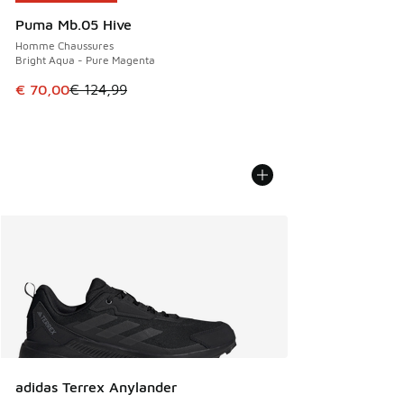
Puma Mb.05 Hive
Homme Chaussures
Bright Aqua - Pure Magenta
Cet article est en promotion. Prix en baisse de € 124,99 à
€ 70,00
€ 124,99
adidas Terrex Anylander