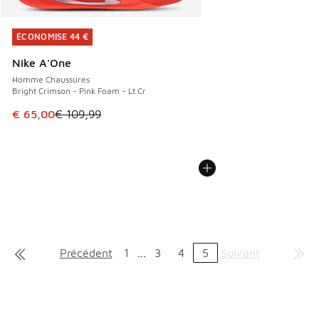
ÉCONOMISE 44 €
ÉCONOMISE 44 €
Nike A'One
Homme Chaussures
Bright Crimson - Pink Foam - Lt Cr
Cet article est en promotion. Prix en baisse de € 109,99 à
€ 65,00
€ 109,99
Précédent
1
...
3
4
5
Suivant