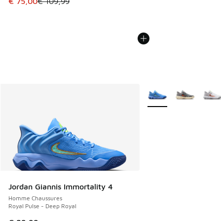
Cet article est en promotion. Prix en baisse de € 109,99 à
€ 75,00
€ 109,99
Plus de couleurs dispo
Jordan Giannis Immortality 4
Homme Chaussures
Royal Pulse - Deep Royal