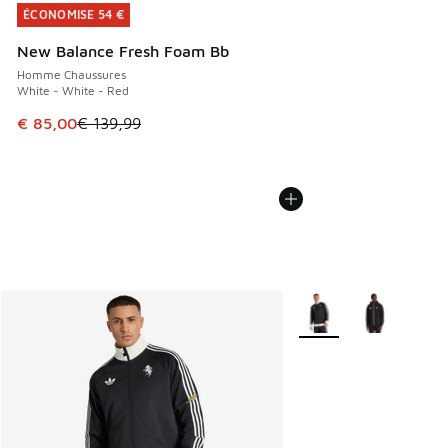
ÉCONOMISE 54 €
ÉCONOMISE 54 €
New Balance Fresh Foam Bb
Homme Chaussures
White - White - Red
Cet article est en promotion. Prix en baisse de € 139,99 à
€ 85,00
€ 139,99
Plus de couleurs dispo