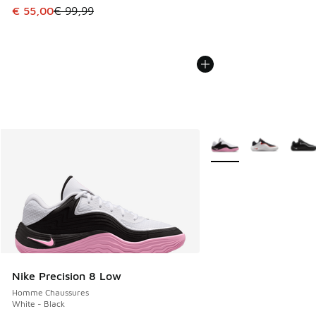
Cet article est en promotion. Prix en baisse de € 99,99 à 
€ 55,00
€ 99,99
Plus de couleurs dispo
Nike Precision 8 Low
Homme Chaussures
White - Black