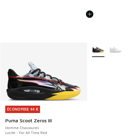
Plus de couleurs dispo
ÉCONOMISE 44 €
ÉCONOMISE 44 €
Puma Scoot Zeros III
Homme Chaussures
Lucite - For All Time Red