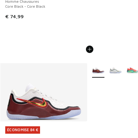
Homme Chaussures
Core Black - Core Black
€ 74,99
Plus de couleurs dispo
ÉCONOMISE 84 €
ÉCONOMISE 84 €