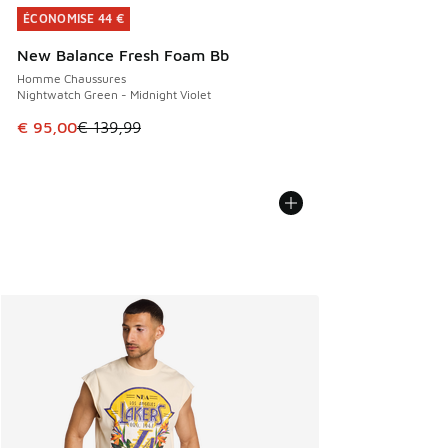
ÉCONOMISE 44 €
ÉCONOMISE 44 €
New Balance Fresh Foam Bb
Homme Chaussures
Nightwatch Green - Midnight Violet
Cet article est en promotion. Prix en baisse de € 139,99 à
€ 95,00
€ 139,99