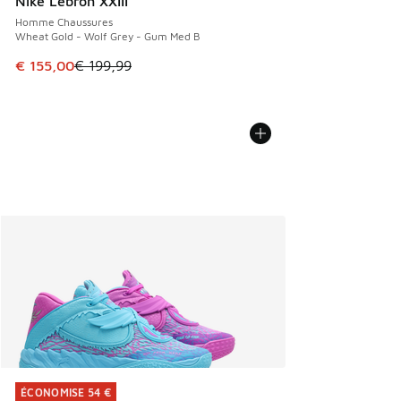
Nike Lebron XXIII
Homme Chaussures
Wheat Gold - Wolf Grey - Gum Med B
Cet article est en promotion. Prix en baisse de € 199,99 à
€ 155,00
€ 199,99
ÉCONOMISE 54 €
ÉCONOMISE 54 €