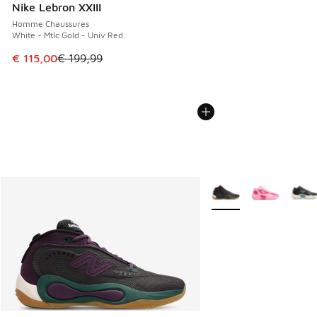
Nike Lebron XXIII
Homme Chaussures
White - Mtlc Gold - Univ Red
Cet article est en promotion. Prix en baisse de € 199,99 à
€ 115,00
€ 199,99
Plus de couleurs dispo