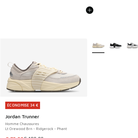
Plus de couleurs dispo
ÉCONOMISE 34 €
ÉCONOMISE 34 €
Jordan Trunner
Homme Chaussures
Lt Orewood Brn - Ridgerock - Phant