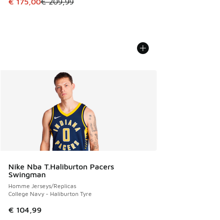
Cet article est en promotion. Prix en baisse de € 209,99 à
€ 175,00
€ 209,99
Nike Nba T.Haliburton Pacers
Swingman
Homme Jerseys/Replicas
College Navy - Haliburton Tyre
€ 104,99