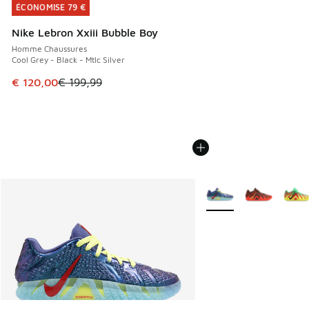
ÉCONOMISE 79 €
ÉCONOMISE 79 €
Nike Lebron Xxiii Bubble Boy
Homme Chaussures
Cool Grey - Black - Mtlc Silver
Cet article est en promotion. Prix en baisse de € 199,99 à
€ 120,00
€ 199,99
Plus de couleurs dispo