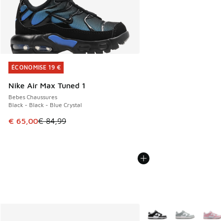
ÉCONOMISE 19 €
ÉCONOMISE 19 €
Nike Air Max Tuned 1
Bebes Chaussures
Black - Black - Blue Crystal
Cet article est en promotion. Prix en baisse de € 84,99 à 
€ 65,00
€ 84,99
Plus de couleurs dispo