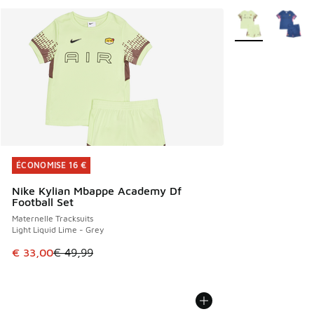
Plus de couleurs 
ÉCONOMISE 16 €
ÉCONOMISE 16 €
Nike Kylian Mbappe Academy Df
Football Set
Maternelle Tracksuits
Light Liquid Lime - Grey
Cet article est en promotion. Prix en baisse de € 49,99 à 
€ 33,00
€ 49,99