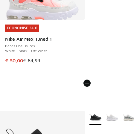
ÉCONOMISE 34 €
ÉCONOMISE 34 €
Nike Air Max Tuned 1
Bebes Chaussures
White - Black - Off White
Cet article est en promotion. Prix en baisse de € 84,99 à 
€ 50,00
€ 84,99
Plus de couleurs dispo