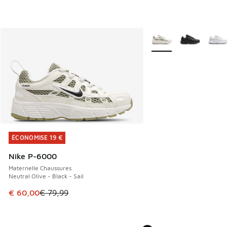
Plus de couleurs dispo
ÉCONOMISE 19 €
ÉCONOMISE 19 €
Nike P-6000
Maternelle Chaussures
Neutral Olive - Black - Sail
Cet article est en promotion. Prix en baisse de € 79,99 à 
€ 60,00
€ 79,99