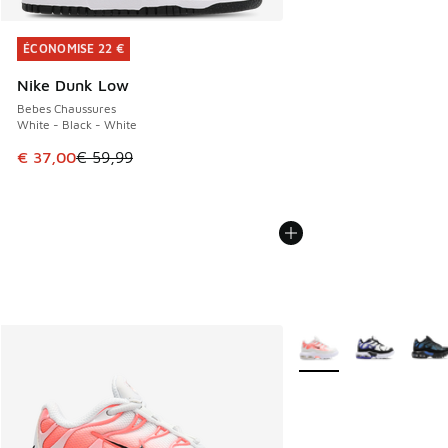
ÉCONOMISE 22 €
ÉCONOMISE 22 €
Nike Dunk Low
Bebes Chaussures
White - Black - White
Cet article est en promotion. Prix en baisse de € 59,99 à 
€ 37,00
€ 59,99
Plus de couleurs dispo