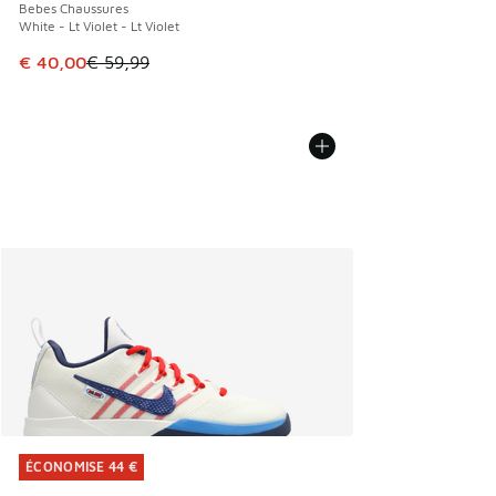
Bebes Chaussures
White - Lt Violet - Lt Violet
Cet article est en promotion. Prix en baisse de € 59,99 à 
€ 40,00
€ 59,99
ÉCONOMISE 44 €
ÉCONOMISE 44 €