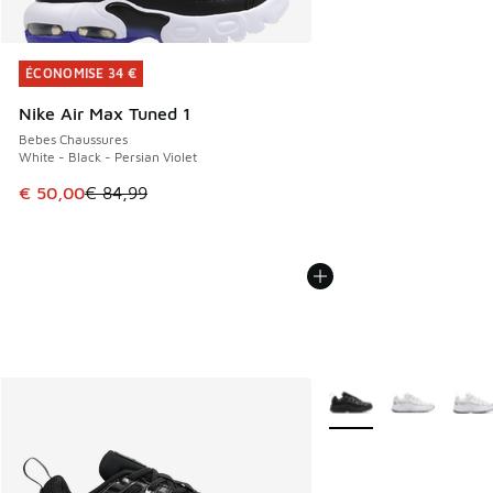
ÉCONOMISE 34 €
ÉCONOMISE 34 €
Nike Air Max Tuned 1
Bebes Chaussures
White - Black - Persian Violet
Cet article est en promotion. Prix en baisse de € 84,99 à 
€ 50,00
€ 84,99
Plus de couleurs dispo