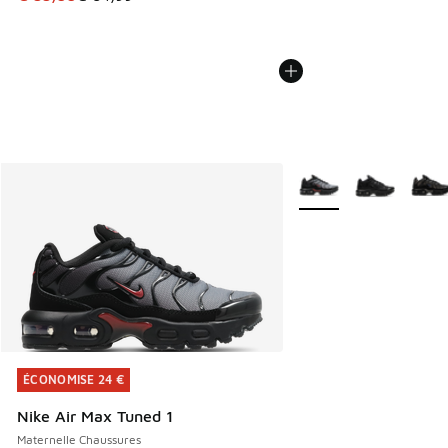
Plus de couleurs dispo
ÉCONOMISE 24 €
ÉCONOMISE 24 €
Nike Air Max Tuned 1
Maternelle Chaussures