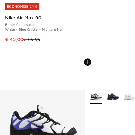
ÉCONOMISE 24 €
ÉCONOMISE 24 €
Nike Air Max 90
Bebes Chaussures
White - Blue Crystal - Midnight Na
Cet article est en promotion. Prix en baisse de € 69,99 à 
€ 45,00
€ 69,99
Plus de couleurs dispo