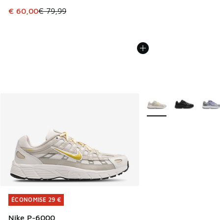
Cet article est en promotion. Prix en baisse de € 79,99 à 
€ 60,00
€ 79,99
Plus de couleurs dispo
ÉCONOMISE 29 €
ÉCONOMISE 29 €
Nike P-6000