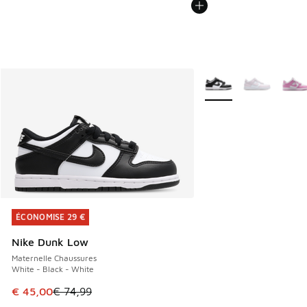
Plus de couleurs dispo
ÉCONOMISE 29 €
ÉCONOMISE 29 €
Nike Dunk Low
Maternelle Chaussures
White - Black - White
Cet article est en promotion. Prix en baisse de € 74,99 à 
€ 45,00
€ 74,99