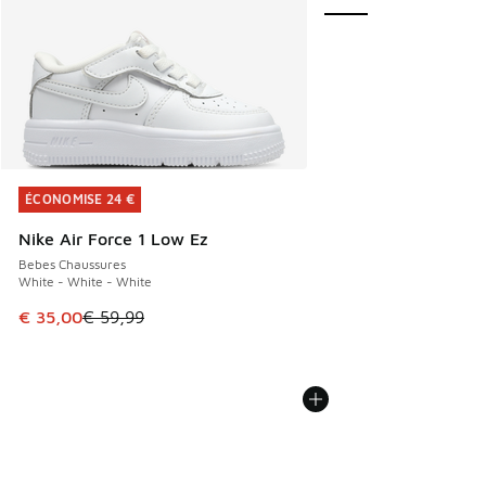
ÉCONOMISE 24 €
ÉCONOMISE 24 €
Nike Air Force 1 Low Ez
Bebes Chaussures
White - White - White
Cet article est en promotion. Prix en baisse de € 59,99 à 
€ 35,00
€ 59,99