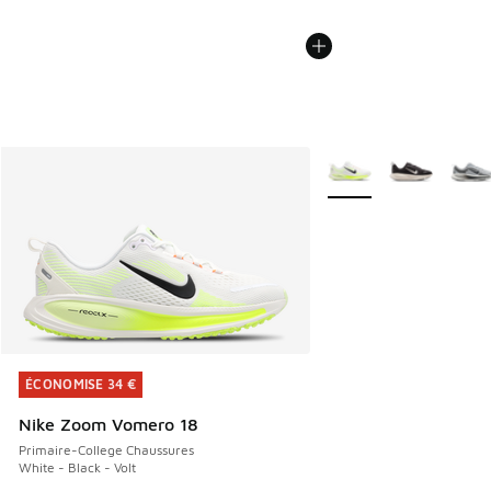
Plus de couleurs dispo
ÉCONOMISE 34 €
ÉCONOMISE 34 €
Nike Zoom Vomero 18
Primaire-College Chaussures
White - Black - Volt