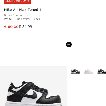
ÉCONOMISE 24 €
ÉCONOMISE 24 €
Nike Air Max Tuned 1
Bebes Chaussures
White - Blue Crystal - Black
Cet article est en promotion. Prix en baisse de € 84,99 à 
€ 60,00
€ 84,99
Plus de couleurs dispo