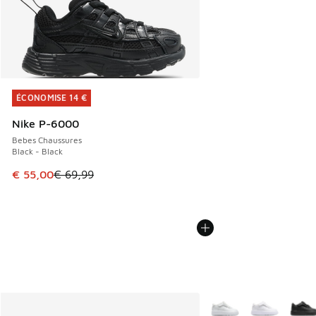
ÉCONOMISE 14 €
ÉCONOMISE 14 €
Nike P-6000
Bebes Chaussures
Black - Black
Cet article est en promotion. Prix en baisse de € 69,99 à 
€ 55,00
€ 69,99
Plus de couleurs dispo