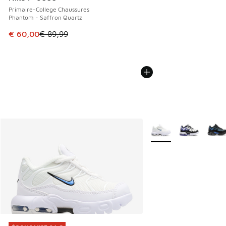
Primaire-College Chaussures
Phantom - Saffron Quartz
Cet article est en promotion. Prix en baisse de € 89,99 à 
€ 60,00
€ 89,99
Plus de couleurs dispo