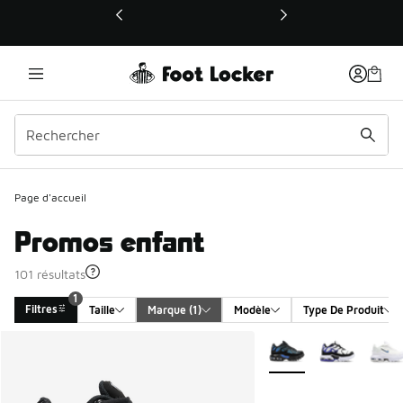
Ce lien ouvrira une nouvelle fenêtre
Page d'accueil
Promos enfant
101 résultats
1
Filtres
Taille
Marque
 (1)
Modèle
Type De Produit
Search Results
Plus de couleurs dispo