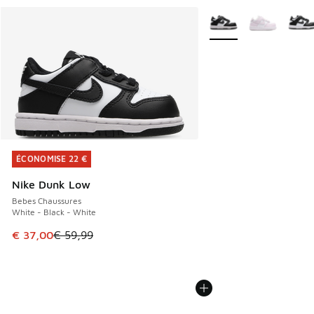
Plus de couleurs dispo
ÉCONOMISE 22 €
ÉCONOMISE 22 €
Nike Dunk Low
Bebes Chaussures
White - Black - White
Cet article est en promotion. Prix en baisse de € 59,99 à 
€ 37,00
€ 59,99