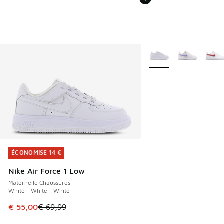
Plus de couleurs dispo
ÉCONOMISE 14 €
ÉCONOMISE 14 €
Nike Air Force 1 Low
Maternelle Chaussures
White - White - White
Cet article est en promotion. Prix en baisse de € 69,99 à 
€ 55,00
€ 69,99