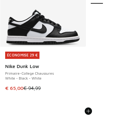
ÉCONOMISE 29 €
ÉCONOMISE 29 €
Nike Dunk Low
Primaire-College Chaussures
White - Black - White
Cet article est en promotion. Prix en baisse de € 94,99 à 
€ 65,00
€ 94,99