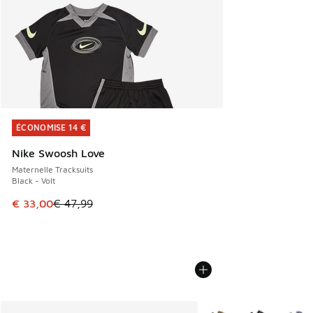
ÉCONOMISE 14 €
ÉCONOMISE 14 €
Nike Swoosh Love
Maternelle Tracksuits
Black - Volt
Cet article est en promotion. Prix en baisse de € 47,99 à 
€ 33,00
€ 47,99
Plus de couleurs dispo