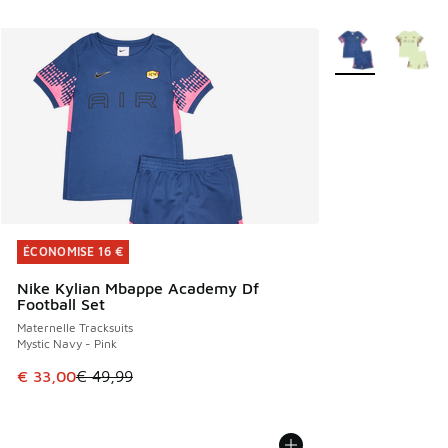
Plus de couleurs 
ÉCONOMISE 16 €
ÉCONOMISE 16 €
Nike Kylian Mbappe Academy Df
Football Set
Maternelle Tracksuits
Mystic Navy - Pink
Cet article est en promotion. Prix en baisse de € 49,99 à 
€ 33,00
€ 49,99