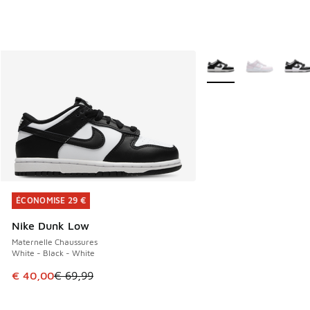
Plus de couleurs dispo
ÉCONOMISE 29 €
ÉCONOMISE 29 €
Nike Dunk Low
Maternelle Chaussures
White - Black - White
Cet article est en promotion. Prix en baisse de € 69,99 à 
€ 40,00
€ 69,99