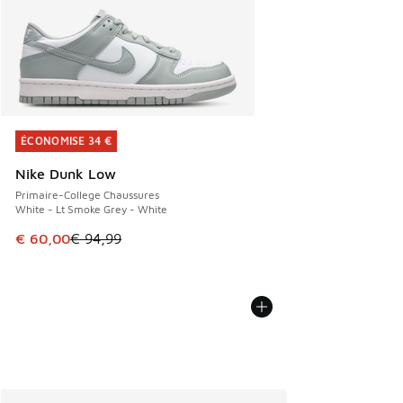
ÉCONOMISE 34 €
ÉCONOMISE 34 €
Nike Dunk Low
Primaire-College Chaussures
White - Lt Smoke Grey - White
Cet article est en promotion. Prix en baisse de € 94,99 à 
€ 60,00
€ 94,99