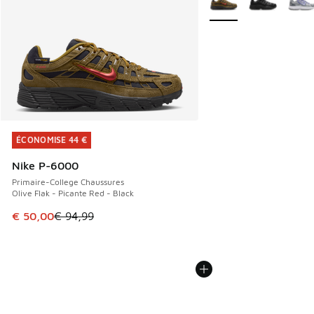
ÉCONOMISE 44 €
ÉCONOMISE 44 €
Nike P-6000
Primaire-College Chaussures
Olive Flak - Picante Red - Black
Cet article est en promotion. Prix en baisse de € 94,99 à 
€ 50,00
€ 94,99