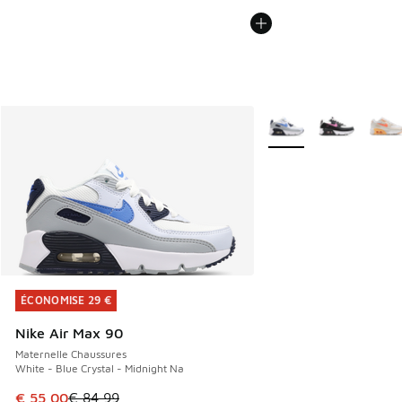
Plus de couleurs dispo
ÉCONOMISE 29 €
ÉCONOMISE 29 €
Nike Air Max 90
Maternelle Chaussures
White - Blue Crystal - Midnight Na
Cet article est en promotion. Prix en baisse de € 84,99 à 
€ 55,00
€ 84,99