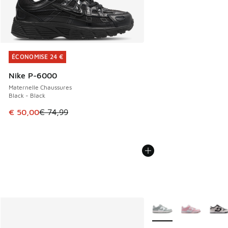
ÉCONOMISE 24 €
ÉCONOMISE 24 €
Nike P-6000
Maternelle Chaussures
Black - Black
Cet article est en promotion. Prix en baisse de € 74,99 à 
€ 50,00
€ 74,99
Plus de couleurs dispo