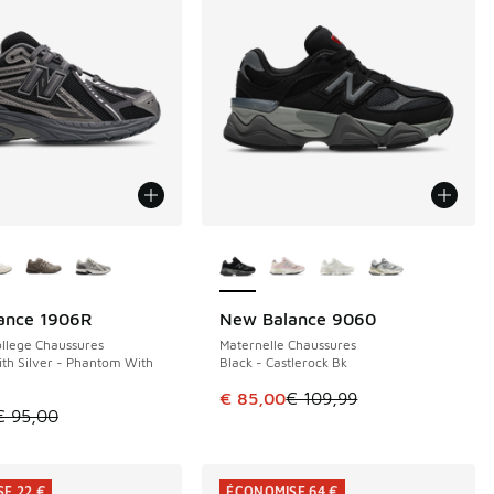
couleurs disponibles
Plus de couleurs disponibles
ance 1906R
New Balance 9060
E 25 €
ÉCONOMISE 24 €
llege Chaussures
Maternelle Chaussures
th Silver - Phantom With
Black - Castlerock Bk
de € 154,99 à € 90,00
Cet article est en promotion. Pri
€ 85,00
€ 109,99
le est en promotion. Prix en baisse de € 95,00 à € 70,00
€ 95,00
E 22 €
ÉCONOMISE 64 €