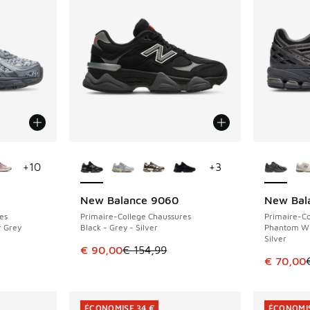
ponibles
Plus de couleurs disponibles
Plus de 
+
10
+
3
New Balance 9060
New Bal
ÉCONOMISE 64 €
ÉCONOMIS
es
Primaire-College Chaussures
Primaire-Co
r Grey
Black - Grey - Silver
Phantom Wi
Silver
romotion. Prix en baisse de € 99,99 à € 60,00
Cet article est en promotion. Prix en baisse 
€ 90,00
€ 154,99
Cet artic
€ 70,00
ÉCONOMISE 34 €
ÉCONOMIS