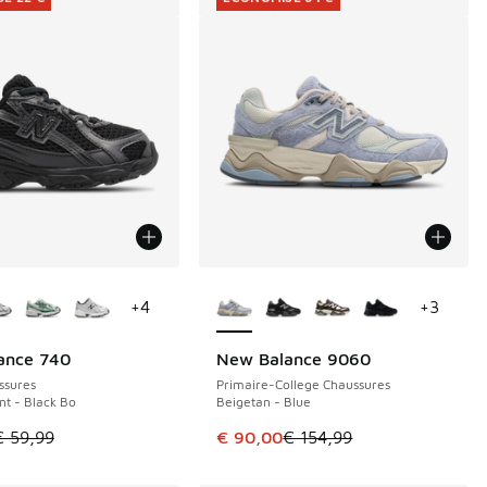
couleurs disponibles
Plus de couleurs disponibles
+
4
+
3
ance 740
New Balance 9060
E 22 €
ÉCONOMISE 64 €
ssures
Primaire-College Chaussures
t - Black Bo
Beigetan - Blue
de € 94,99 à € 60,00
le est en promotion. Prix en baisse de € 59,99 à € 37,00
Cet article est en promotion. Pri
€ 59,99
€ 90,00
€ 154,99