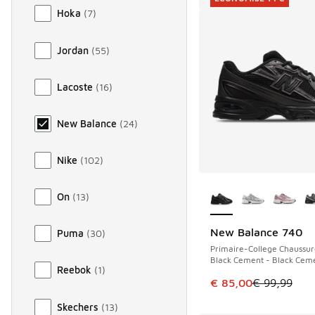
Hoka
(
7
)
Jordan
(
55
)
Lacoste
(
16
)
New Balance
(
24
)
Nike
(
102
)
Plus de couleurs dis
On
(
13
)
New Balance 740
Puma
(
30
)
ÉCONOMISE 14 €
Primaire-College Chaussur
Black Cement - Black Cem
Reebok
(
1
)
Cet article est en p
€ 85,00
€ 99,99
Skechers
(
13
)