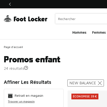
Ce lien ouvrira une nouvelle fenêtre
Hommes​
Femmes
Page d'accueil
Promos enfant
24 résultats
Search Resul
Affiner Les Résultats
NEW BALANCE
Retrait en magasin
ÉCONOMISE 39 €
Trouver un magasin