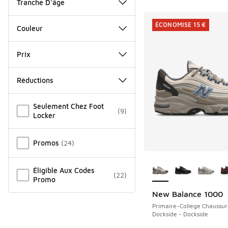
Tranche D'âge
ÉCONOMISE 15 €
Couleur
Prix
Réductions
Autre
Seulement Chez Foot
(
9
)
Locker
Promos
(
24
)
Plus de couleurs dis
Éligible Aux Codes
(
22
)
Promo
New Balance 1000
ÉCONOMISE 15 €
Primaire-College Chaussur
Dockside - Dockside