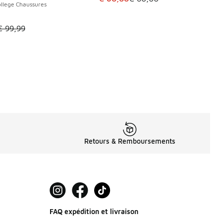
llege Chaussures
le est en promotion. Prix en baisse de € 99,99 à € 65,00
€ 99,99
Retours & Remboursements
FAQ expédition et livraison