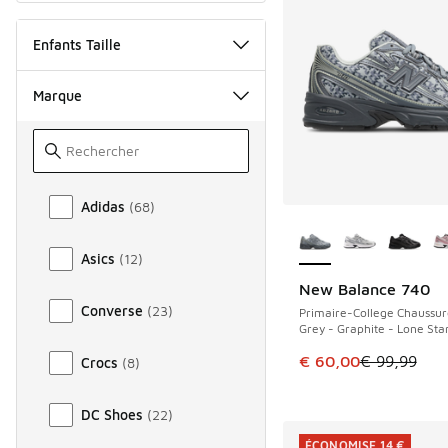
Enfants Taille
Marque
Marque
Adidas
(
68
)
Plus de couleurs dis
Asics
(
12
)
New Balance 740
ÉCONOMISE 39 €
Converse
(
23
)
Primaire-College Chaussur
Grey - Graphite - Lone Sta
Cet article est en p
€ 60,00
€ 99,99
Crocs
(
8
)
DC Shoes
(
22
)
ÉCONOMISE 14 €