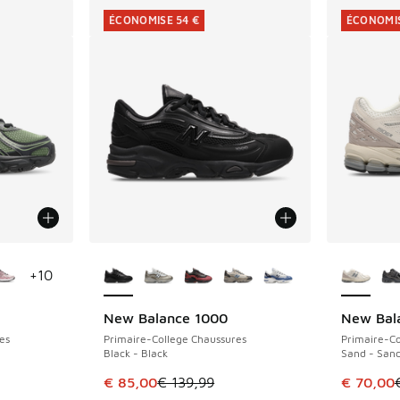
ÉCONOMISE 54 €
ÉCONOMIS
ponibles
Plus de couleurs disponibles
Plus de 
+
10
New Balance 1000
New Bal
ÉCONOMISE 54 €
ÉCONOMIS
es
Primaire-College Chaussures
Primaire-Co
Black - Black
Sand - Sand
romotion. Prix en baisse de € 99,99 à € 70,00
Cet article est en promotion. Prix en baisse 
Cet artic
€ 85,00
€ 139,99
€ 70,00