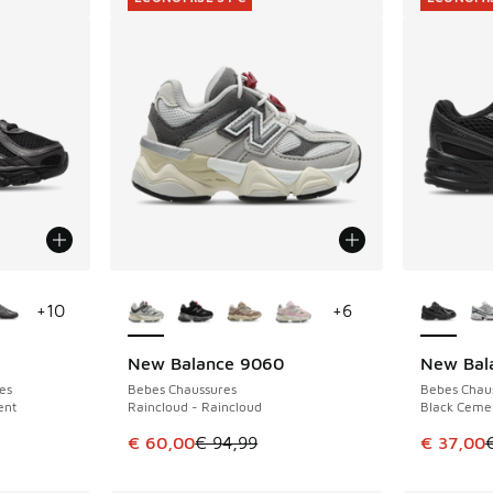
ponibles
Plus de couleurs disponibles
Plus de 
+
10
+
6
New Balance 9060
New Bal
ÉCONOMISE 34 €
ÉCONOMIS
es
Bebes Chaussures
Bebes Chau
ent
Raincloud - Raincloud
Black Cemen
romotion. Prix en baisse de € 99,99 à € 85,00
Cet article est en promotion. Prix en baisse 
Cet artic
€ 60,00
€ 94,99
€ 37,00