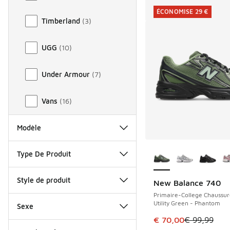
ÉCONOMISE 29 €
Timberland
(
3
)
UGG
(
10
)
Under Armour
(
7
)
Vans
(
16
)
Modèle
Plus de couleurs dis
Type De Produit
Style de produit
New Balance 740
ÉCONOMISE 29 €
Primaire-College Chaussur
Utility Green - Phantom
Sexe
Cet article est en p
€ 70,00
€ 99,99