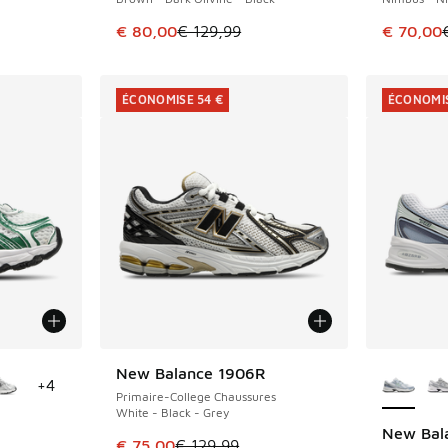
romotion. Prix en baisse de € 80,00 à € 65,00
Cet article est en promotion. Prix en baisse 
Cet artic
€ 80,00
€ 129,99
€ 70,00
ÉCONOMISE 54 €
ÉCONOMIS
ponibles
Plus de 
New Balance 1906R
ÉCONOMISE 54 €
+
4
Primaire-College Chaussures
White - Black - Grey
New Bal
ÉCONOMIS
Cet article est en promotion. Prix en baisse 
€ 75,00
€ 129,99