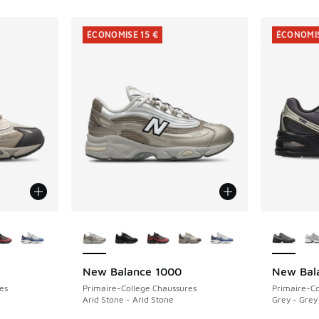
ÉCONOMISE 15 €
ÉCONOMIS
ponibles
Plus de couleurs disponibles
Plus de 
New Balance 1000
New Bal
ÉCONOMISE 15 €
ÉCONOMIS
es
Primaire-College Chaussures
Primaire-Co
Arid Stone - Arid Stone
Grey - Grey