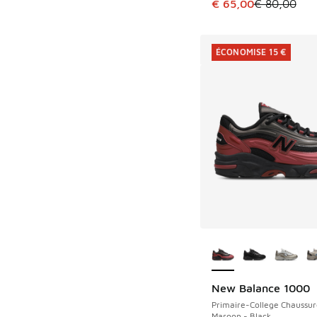
Cet article est en p
€ 65,00
€ 80,00
ÉCONOMISE 15 €
Plus de couleurs dis
New Balance 1000
ÉCONOMISE 15 €
Primaire-College Chaussur
Maroon - Black