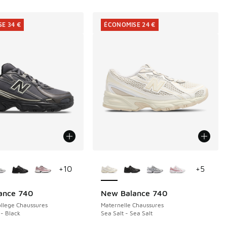
E 34 €
ÉCONOMISE 24 €
couleurs disponibles
Plus de couleurs disponibles
+
10
+
5
ance 740
New Balance 740
E 34 €
ÉCONOMISE 24 €
llege Chaussures
Maternelle Chaussures
 - Black
Sea Salt - Sea Salt