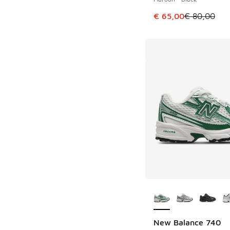
Cet article est en p
€ 65,00
€ 80,00
Plus de couleurs dis
New Balance 740