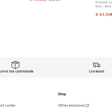
Primaire-Co
Grey - Blue
romotion. Prix en baisse de € 35,00 à € 30,00
Cet artic
€ 65,00
uivre ma commande
Livraison
Shop
oot Locker
Offres exclusives