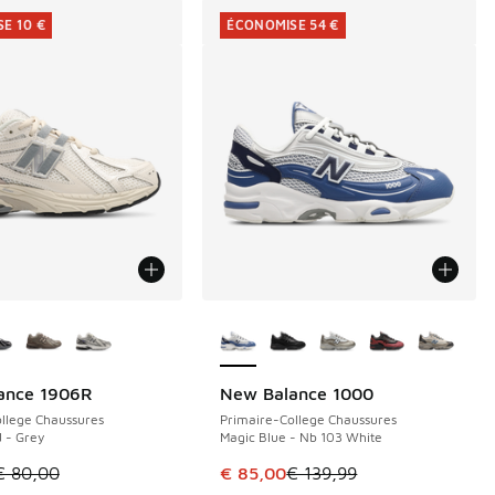
E 10 €
ÉCONOMISE 54 €
couleurs disponibles
Plus de couleurs disponibles
ance 1906R
New Balance 1000
E 10 €
ÉCONOMISE 54 €
llege Chaussures
Primaire-College Chaussures
 - Grey
Magic Blue - Nb 103 White
de € 139,99 à € 85,00
le est en promotion. Prix en baisse de € 80,00 à € 70,00
Cet article est en promotion. Pri
€ 80,00
€ 85,00
€ 139,99