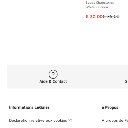
Bebes Chaussures
White - Green
Cet article est en p
€ 30,00
€ 35,00
Aide & Contact
S
Informations LéGales
à Propos
Déclaration relative aux cookies
À propos de F