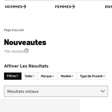
HOMMES
FEMMES
EN
Page d'accueil
Nouveautes
756 résultats
Affiner Les Résultats
Filtres
Taille
Marque
Modèle
Type De Produit
Trier
Search Results