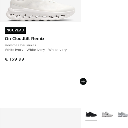
NOUVEAU
NOUVEAU
On Cloudtilt Remix
Homme Chaussures
White Ivory - White Ivory - White Ivory
€ 169,99
Plus de couleurs dispo