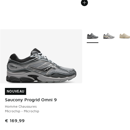
Plus de couleurs dispo
NOUVEAU
NOUVEAU
Saucony Progrid Omni 9
Homme Chaussures
Microchip - Microchip
€ 169,99