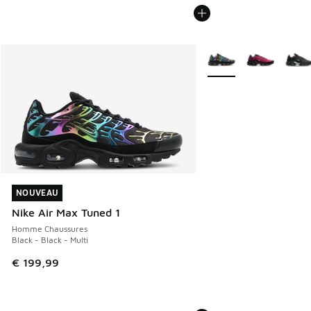
Plus de couleurs dispo
NOUVEAU
NOUVEAU
Nike Air Max Tuned 1
Homme Chaussures
Black - Black - Multi
€ 199,99