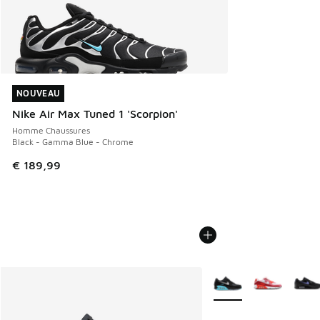
NOUVEAU
NOUVEAU
Nike Air Max Tuned 1 'Scorpion'
Homme Chaussures
Black - Gamma Blue - Chrome
€ 189,99
Plus de couleurs dispo