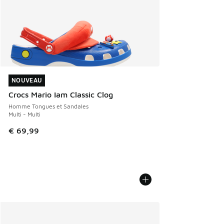
NOUVEAU
NOUVEAU
Crocs Mario Iam Classic Clog
Homme Tongues et Sandales
Multi - Multi
€ 69,99