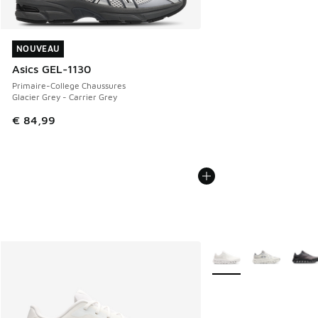
NOUVEAU
NOUVEAU
Asics GEL-1130
Primaire-College Chaussures
Glacier Grey - Carrier Grey
€ 84,99
Plus de couleurs dispo