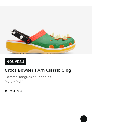
NOUVEAU
NOUVEAU
Crocs Bowser I Am Classic Clog
Homme Tongues et Sandales
Multi - Multi
€ 69,99