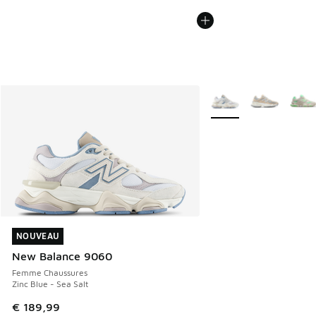
Plus de couleurs dispo
NOUVEAU
NOUVEAU
New Balance 9060
Femme Chaussures
Zinc Blue - Sea Salt
€ 189,99