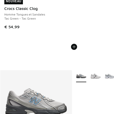
NOUVEAU
NOUVEAU
Crocs Classic Clog
Homme Tongues et Sandales
Tac Green - Tac Green
€ 54,99
Plus de couleurs dispo