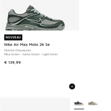
NOUVEAU
NOUVEAU
Nike Air Max Moto 2K Se
Femme Chaussures
Mica Green - Camo Green - Light Silver
€ 139,99
Plus de couleurs dispo