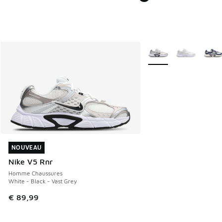
Plus de couleurs dispo
NOUVEAU
NOUVEAU
Nike V5 Rnr
Homme Chaussures
White - Black - Vast Grey
€ 89,99