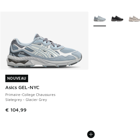
Plus de couleurs dispo
NOUVEAU
NOUVEAU
Asics GEL-NYC
Primaire-College Chaussures
Slategrey - Glacier Grey
€ 104,99