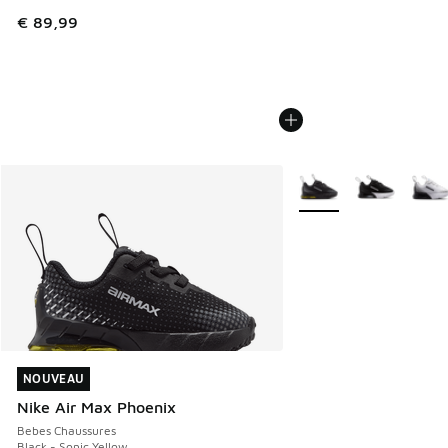
€ 89,99
Plus de couleurs dispo
NOUVEAU
NOUVEAU
Nike Air Max Phoenix
Bebes Chaussures
Black - Sonic Yellow