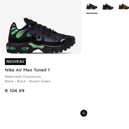
Plus de couleurs dispo
NOUVEAU
NOUVEAU
Nike Air Max Tuned 1
Maternelle Chaussures
Black - Black - Illusion Green
€ 104,99