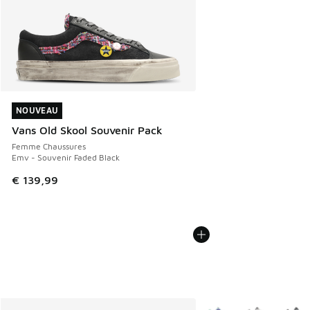
NOUVEAU
NOUVEAU
Vans Old Skool Souvenir Pack
Femme Chaussures
Emv - Souvenir Faded Black
€ 139,99
Plus de couleurs dispo