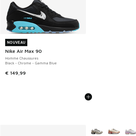
NOUVEAU
NOUVEAU
Nike Air Max 90
Homme Chaussures
Black - Chrome - Gamma Blue
€ 149,99
Plus de couleurs dispo