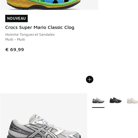
NOUVEAU
NOUVEAU
Crocs Super Mario Classic Clog
Homme Tongues et Sandales
Multi - Multi
€ 69,99
Plus de couleurs dispo