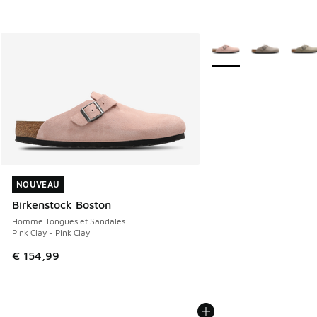
Plus de couleurs dispo
NOUVEAU
NOUVEAU
Birkenstock Boston
Homme Tongues et Sandales
Pink Clay - Pink Clay
€ 154,99