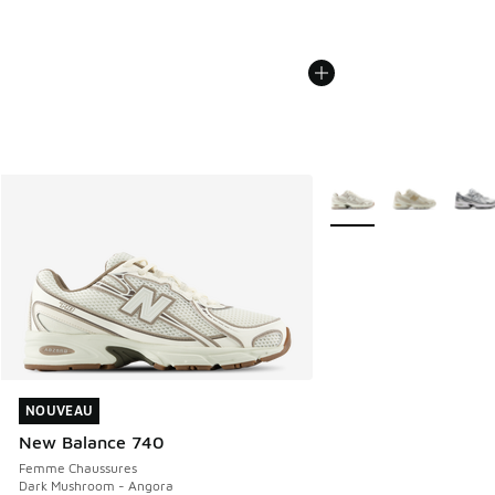
Plus de couleurs dispo
NOUVEAU
NOUVEAU
New Balance 740
Femme Chaussures
Dark Mushroom - Angora