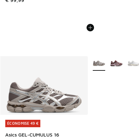
€ 99,99
Plus de couleurs dispo
ÉCONOMISE 49 €
ÉCONOMISE 49 €
Asics GEL-CUMULUS 16