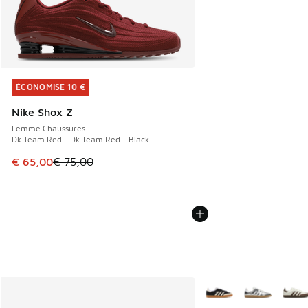
ÉCONOMISE 10 €
ÉCONOMISE 10 €
Nike Shox Z
Femme Chaussures
Dk Team Red - Dk Team Red - Black
Cet article est en promotion. Prix en baisse de € 75,00 à 
€ 65,00
€ 75,00
Plus de couleurs dispo