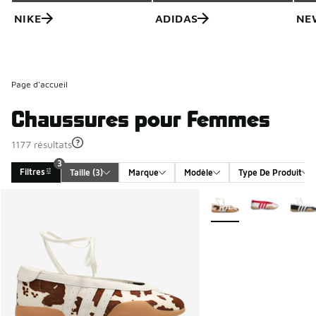
NIKE
ADIDAS
NE
Page d'accueil
Chaussures pour Femmes
1177 résultats
3
Filtres
Taille
 (3)
Marque
Modèle
Type De Produit
Search Results
Plus de couleurs dispo