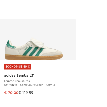
ÉCONOMISE 49 €
ÉCONOMISE 49 €
adidas Samba LT
Femme Chaussures
Off White - Semi Court Green - Gum 3
Cet article est en promotion. Prix en baisse de € 119,99 à
€ 70,00
€ 119,99