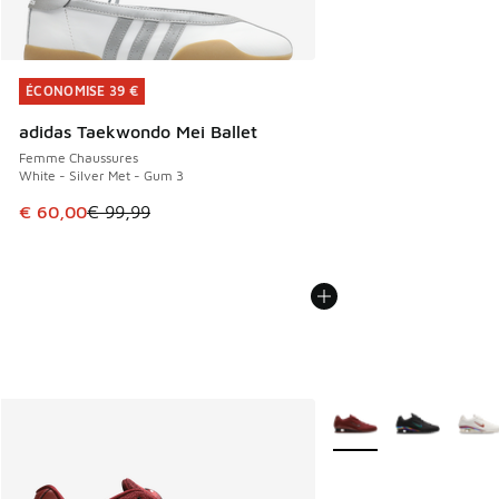
ÉCONOMISE 39 €
ÉCONOMISE 39 €
adidas Taekwondo Mei Ballet
Femme Chaussures
White - Silver Met - Gum 3
Cet article est en promotion. Prix en baisse de € 99,99 à 
€ 60,00
€ 99,99
Plus de couleurs dispo