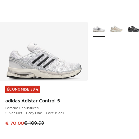
Plus de couleurs dispo
ÉCONOMISE 39 €
ÉCONOMISE 39 €
adidas Adistar Control 5
Femme Chaussures
Silver Met - Grey One - Core Black
Cet article est en promotion. Prix en baisse de € 109,99 à
€ 70,00
€ 109,99