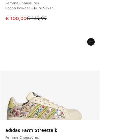
Femme Chaussures
Cocoa Powder - Pure Silver
Cet article est en promotion. Prix en baisse de € 149,99 à
€ 100,00
€ 149,99
adidas Farm Streettalk
Femme Chaussures