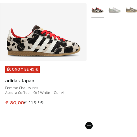
Plus de couleurs dispo
ÉCONOMISE 49 €
ÉCONOMISE 49 €
adidas Japan
Femme Chaussures
Aurora Coffee - Off White - Gum4
Cet article est en promotion. Prix en baisse de € 129,99 à
€ 80,00
€ 129,99