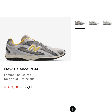
Plus de couleurs dispo
New Balance 204L
Femme Chaussures
Raincloud - Raincloud
Cet article est en promotion. Prix en baisse de € 65,00 à 
€ 60,00
€ 65,00