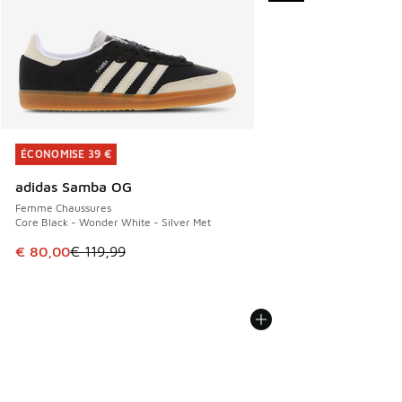
ÉCONOMISE 39 €
ÉCONOMISE 39 €
adidas Samba OG
Femme Chaussures
Core Black - Wonder White - Silver Met
Cet article est en promotion. Prix en baisse de € 119,99 à
€ 80,00
€ 119,99