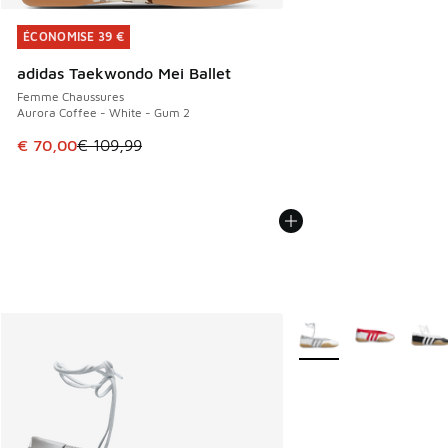
ÉCONOMISE 39 €
ÉCONOMISE 39 €
adidas Taekwondo Mei Ballet
Femme Chaussures
Aurora Coffee - White - Gum 2
Cet article est en promotion. Prix en baisse de € 109,99 à
€ 70,00
€ 109,99
Plus de couleurs dispo