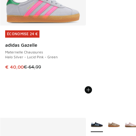
ÉCONOMISE 24 €
ÉCONOMISE 24 €
adidas Gazelle
Maternelle Chaussures
Halo Silver - Lucid Pink - Green
Cet article est en promotion. Prix en baisse de € 64,99 à 
€ 40,00
€ 64,99
Plus de couleurs dispo