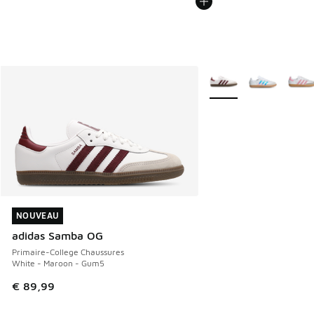
Plus de couleurs dispo
NOUVEAU
NOUVEAU
adidas Samba OG
Primaire-College Chaussures
White - Maroon - Gum5
€ 89,99