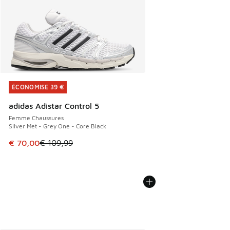
ÉCONOMISE 39 €
ÉCONOMISE 39 €
adidas Adistar Control 5
Femme Chaussures
Silver Met - Grey One - Core Black
Cet article est en promotion. Prix en baisse de € 109,99 à
€ 70,00
€ 109,99