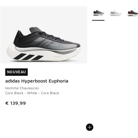
Plus de couleurs dispo
NOUVEAU
NOUVEAU
adidas Hyperboost Euphoria
Homme Chaussures
Core Black - White - Core Black
€ 139,99