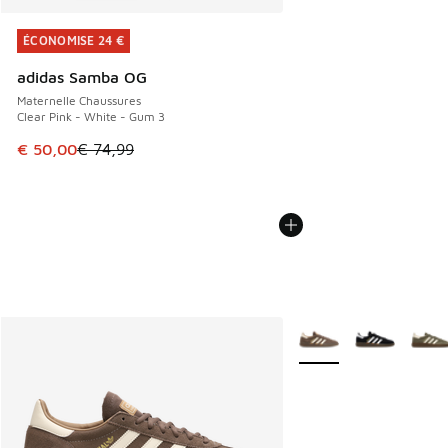
ÉCONOMISE 24 €
ÉCONOMISE 24 €
adidas Samba OG
Maternelle Chaussures
Clear Pink - White - Gum 3
Cet article est en promotion. Prix en baisse de € 74,99 à 
€ 50,00
€ 74,99
Plus de couleurs dispo