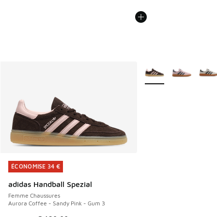
Plus de couleurs dispo
ÉCONOMISE 34 €
ÉCONOMISE 34 €
adidas Handball Spezial
Femme Chaussures
Aurora Coffee - Sandy Pink - Gum 3