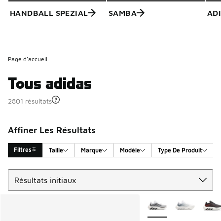
HANDBALL SPEZIAL
SAMBA
AD
Page d'accueil
Tous adidas
2801 résultats
Affiner Les Résultats
Filtres
Taille
Marque
Modèle
Type De Produit
Trier
Search Results
Plus de couleurs dispo