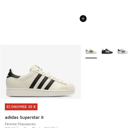
Plus de couleurs dispo
ÉCONOMISE 30 €
ÉCONOMISE 30 €
adidas Superstar II
Femme Chaussures