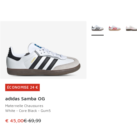
Plus de couleurs dispo
ÉCONOMISE 24 €
ÉCONOMISE 24 €
adidas Samba OG
Maternelle Chaussures
White - Core Black - Gum5
Cet article est en promotion. Prix en baisse de € 69,99 à 
€ 45,00
€ 69,99