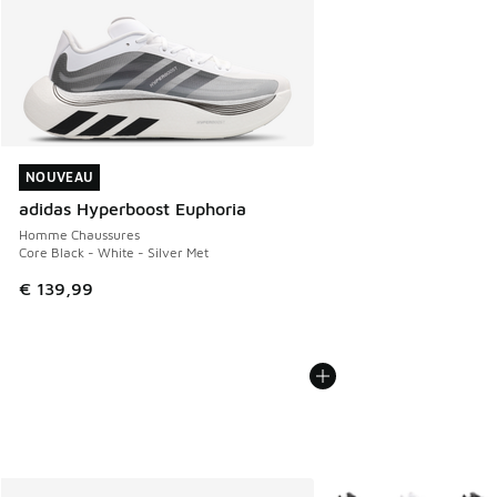
NOUVEAU
NOUVEAU
adidas Hyperboost Euphoria
Homme Chaussures
Core Black - White - Silver Met
€ 139,99
Plus de couleurs dispo