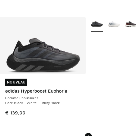
Plus de couleurs dispo
NOUVEAU
NOUVEAU
adidas Hyperboost Euphoria
Homme Chaussures
Core Black - White - Utility Black
€ 139,99