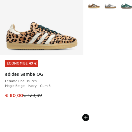
Plus de couleurs dispo
ÉCONOMISE 49 €
ÉCONOMISE 49 €
adidas Samba OG
Femme Chaussures
Magic Beige - Ivory - Gum 3
Cet article est en promotion. Prix en baisse de € 129,99 à
€ 80,00
€ 129,99